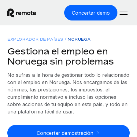
Concertar demo
Inicio
EXPLORADOR DE PAÍSES
NORUEGA
Productos
Gestiona el empleo en
Noruega sin problemas
Soluciones
EMPLEO GLOBAL
Nómina global
No sufras a la hora de gestionar todo lo relacionado
Recursos
COBERTURA MUNDIAL
Gestiona las nóminas de forma sencilla y conforme a la
con el empleo en Noruega. Nos encargamos de las
Explorador de países
legalidad.
nóminas, las prestaciones, los impuestos, el
Precios
HERRAMIENTAS Y CALCULADORAS
Consulta el soporte del empleo global según el país.
cumplimiento normativo e incluso las opciones
Employer of Record
Calculadora del riesgo de clasificación errónea
sobre acciones de tu equipo en este país, y todo en
Explorador estatal de EE. UU.
Expándete en todo el mundo sin gastar en entidades.
Consulta el riesgo de clasificación errónea por país.
una plataforma fácil de usar.
Simplifica la contratación en todos los estados de EE.
Español
Contractor of Record
Calculadora del coste por empleado
UU.
Contrata a autónomos en cualquier parte del mundo
Calcula lo que cuestan los empleados en total en
Concertar demostración
English
Comparador de Remote
cumpliendo la normativa.
cualquier país.