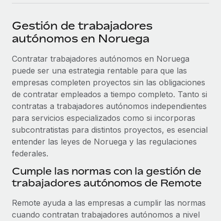
plataforma de forma flexible.
Sala de prensa
Integraciones
Gestión de trabajadores
Asociarse
Optimiza los procesos con herramientas empresariales
Información sobre salarios y talento
autónomos en Noruega
Descubre oportunidades de colaborar con nosotros.
esenciales.
Centro de información
Contratar trabajadores autónomos en Noruega
Remote Build
Próximamente
puede ser una estrategia rentable para que las
Consultoría de integraciones y automatización con IA.
Obtén ayuda
SERVICIOS
empresas completen proyectos sin las obligaciones
Pregunta a un experto
Consulta todos los recursos
de contratar empleados a tiempo completo. Tanto si
CASOS PRÁCTICOS
Obtén ayuda de gente experta en RR. HH. globales
contratas a trabajadores autónomos independientes
y cumplimiento normativo.
para servicios especializados como si incorporas
BLOG
subcontratistas para distintos proyectos, es esencial
Comprobaciones de antecedentes
entender las leyes de Noruega y las regulaciones
Nómina global
Simplifica los procesos de cribado de candidatos.
federales.
EOR y PEO
Cumple las normas con la gestión de
Cumplimiento normativo
trabajadores autónomos de Remote
Contractor Management
Adelántate a los riesgos de cumplimiento
normativo.
Impuestos
Remote ayuda a las empresas a cumplir las normas
cuando contratan trabajadores autónomos a nivel
Gestión de dispositivos