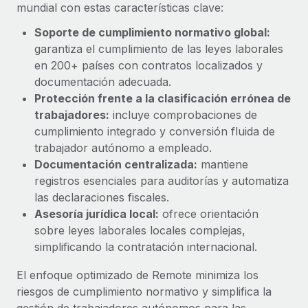
Explora el blog
mundial con estas características clave:
Proporciona dispositivos tecnológicos y contrólalos
en todo el mundo.
Soporte de cumplimiento normativo global:
garantiza el cumplimiento de las leyes laborales
BLOG
Apertura de entidades
en 200+ países con contratos localizados y
Abre entidades conforme a la legalidad enseguida.
Novedades de producto de Remote:
documentación adecuada.
Integraciones con Gusto y Xero y Contractor
Protección frente a la clasificación errónea de
Movilidad y reubicación
Management Plus
trabajadores:
incluye comprobaciones de
Reubica a los empleados con facilidad.
La misión de Remote sigue siendo ayudar a empresas de
cumplimiento integrado y conversión fluida de
todos los tamaños a contratar, gestionar y...
trabajador autónomo a empleado.
Prestaciones
Documentación centralizada:
mantiene
Gestiona las prestaciones de los empleados sin
Más información
registros esenciales para auditorías y automatiza
complicaciones.
las declaraciones fiscales.
Asesoría jurídica local:
ofrece orientación
Pento se convierte en un empleador equitativo
sobre leyes laborales locales complejas,
con Remote
simplificando la contratación internacional.
Gestionar las nóminas internamente es complicado. Tardas
semanas en hacerlo manualmente y, al mes...
El enfoque optimizado de Remote minimiza los
riesgos de cumplimiento normativo y simplifica la
Más información
gestión de trabajadores autónomos para las