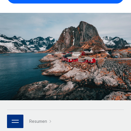
Compáranos con otras empresas.
Iniciar sesión
Contractor Management
Nederlands
Calculadora de pagos a autónomos
Integra y gestiona a autónomos globalmente.
Descubre opciones de divisas y tiempos de pago para
ETAPAS DE CRECIMIENTO
Français
autónomos globales.
PEO
Startups
Externaliza tareas laborales complejas.
Deutsch
Soluciones ágiles de RR. HH. globales y nóminas para
APRENDIZAJE CON REMOTE
empresas en crecimiento.
Español
Guías y recursos
INFRAESTRUCTURA
Mediana empresa
Conexión Remote
Casos prácticos
Amplía tu equipo con soluciones de RR. HH.
Italiano
Integra los RR. HH. en tus flujos de trabajo sin
personalizadas.
Glosario de RR. HH.
complicaciones.
Português (Portugal)
Empresa
Listas de verificación y plantillas
Plataforma
RR. HH. globales para grandes empresas.
日本語
Funciones esenciales de RR. HH. integradas para tu
Biblioteca de descripciones de puestos
equipo.
한국어
ASOCIARSE
Webinarios
Conectar
Nuevo
Socios tecnológicos estratégicos
Resumen
中文（简体）
Conecta cualquier herramienta de IA con Remote
Eventos
Integra la gestión de los RR. HH. globales en tu
mediante nuestro MCP.