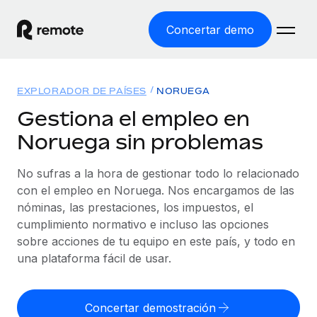
Concertar demo
Inicio
EXPLORADOR DE PAÍSES
NORUEGA
Productos
Gestiona el empleo en
Noruega sin problemas
Soluciones
EMPLEO GLOBAL
Nómina global
No sufras a la hora de gestionar todo lo relacionado
Recursos
COBERTURA MUNDIAL
Gestiona las nóminas de forma sencilla y conforme a la
con el empleo en Noruega. Nos encargamos de las
Explorador de países
legalidad.
nóminas, las prestaciones, los impuestos, el
Precios
HERRAMIENTAS Y CALCULADORAS
Consulta el soporte del empleo global según el país.
cumplimiento normativo e incluso las opciones
Employer of Record
Calculadora del riesgo de clasificación errónea
sobre acciones de tu equipo en este país, y todo en
Explorador estatal de EE. UU.
Expándete en todo el mundo sin gastar en entidades.
Consulta el riesgo de clasificación errónea por país.
una plataforma fácil de usar.
Simplifica la contratación en todos los estados de EE.
Español
Contractor of Record
Calculadora del coste por empleado
UU.
Contrata a autónomos en cualquier parte del mundo
Calcula lo que cuestan los empleados en total en
Concertar demostración
English
Comparador de Remote
cumpliendo la normativa.
cualquier país.