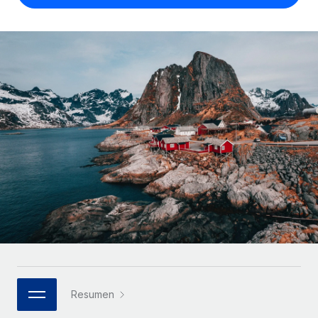
Compáranos con otras empresas.
Iniciar sesión
Contractor Management
Nederlands
Calculadora de pagos a autónomos
Integra y gestiona a autónomos globalmente.
Descubre opciones de divisas y tiempos de pago para
ETAPAS DE CRECIMIENTO
Français
autónomos globales.
PEO
Startups
Externaliza tareas laborales complejas.
Deutsch
Soluciones ágiles de RR. HH. globales y nóminas para
APRENDIZAJE CON REMOTE
empresas en crecimiento.
Español
Guías y recursos
INFRAESTRUCTURA
Mediana empresa
Conexión Remote
Casos prácticos
Amplía tu equipo con soluciones de RR. HH.
Italiano
Integra los RR. HH. en tus flujos de trabajo sin
personalizadas.
Glosario de RR. HH.
complicaciones.
Português (Portugal)
Empresa
Listas de verificación y plantillas
Plataforma
RR. HH. globales para grandes empresas.
日本語
Funciones esenciales de RR. HH. integradas para tu
Biblioteca de descripciones de puestos
equipo.
한국어
ASOCIARSE
Webinarios
Conectar
Nuevo
Socios tecnológicos estratégicos
Resumen
中文（简体）
Conecta cualquier herramienta de IA con Remote
Eventos
Integra la gestión de los RR. HH. globales en tu
mediante nuestro MCP.