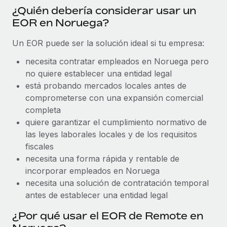
Explora el blog
¿Quién debería considerar usar un
Proporciona dispositivos tecnológicos y contrólalos
EOR en Noruega?
en todo el mundo.
BLOG
Un EOR puede ser la solución ideal si tu empresa:
Apertura de entidades
Abre entidades conforme a la legalidad enseguida.
Novedades de producto de Remote:
necesita contratar empleados en Noruega pero
Integraciones con Gusto y Xero y Contractor
no quiere establecer una entidad legal
Movilidad y reubicación
Management Plus
está probando mercados locales antes de
Reubica a los empleados con facilidad.
La misión de Remote sigue siendo ayudar a empresas de
comprometerse con una expansión comercial
todos los tamaños a contratar, gestionar y...
completa
Prestaciones
quiere garantizar el cumplimiento normativo de
Gestiona las prestaciones de los empleados sin
Más información
las leyes laborales locales y de los requisitos
complicaciones.
fiscales
necesita una forma rápida y rentable de
Pento se convierte en un empleador equitativo
incorporar empleados en Noruega
con Remote
necesita una solución de contratación temporal
Gestionar las nóminas internamente es complicado. Tardas
antes de establecer una entidad legal
semanas en hacerlo manualmente y, al mes...
¿Por qué usar el EOR de Remote en
Más información