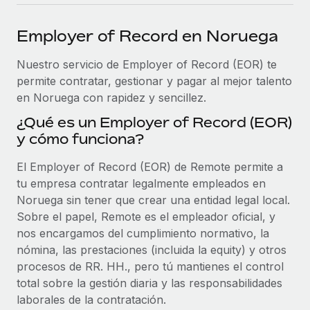
plataforma de forma flexible.
Sala de prensa
Integraciones
Employer of Record en Noruega
Asociarse
Optimiza los procesos con herramientas empresariales
Información sobre salarios y talento
Descubre oportunidades de colaborar con nosotros.
esenciales.
Nuestro servicio de Employer of Record (EOR) te
Centro de información
permite contratar, gestionar y pagar al mejor talento
Remote Build
Próximamente
en Noruega con rapidez y sencillez.
Consultoría de integraciones y automatización con IA.
Obtén ayuda
SERVICIOS
¿Qué es un Employer of Record (EOR)
Pregunta a un experto
Consulta todos los recursos
y cómo funciona?
CASOS PRÁCTICOS
Obtén ayuda de gente experta en RR. HH. globales
y cumplimiento normativo.
El Employer of Record (EOR) de Remote permite a
BLOG
tu empresa contratar legalmente empleados en
Comprobaciones de antecedentes
Nómina global
Noruega sin tener que crear una entidad legal local.
Simplifica los procesos de cribado de candidatos.
Sobre el papel, Remote es el empleador oficial, y
EOR y PEO
nos encargamos del cumplimiento normativo, la
Cumplimiento normativo
nómina, las prestaciones (incluida la equity) y otros
Contractor Management
Adelántate a los riesgos de cumplimiento
procesos de RR. HH., pero tú mantienes el control
normativo.
total sobre la gestión diaria y las responsabilidades
Impuestos
laborales de la contratación.
Gestión de dispositivos