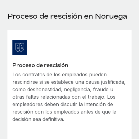
plataforma de forma flexible.
Sala de prensa
Integraciones
Proceso de rescisión en Noruega
Asociarse
Optimiza los procesos con herramientas empresariales
Información sobre salarios y talento
Descubre oportunidades de colaborar con nosotros.
esenciales.
Centro de información
Remote Build
Próximamente
Consultoría de integraciones y automatización con IA.
Obtén ayuda
SERVICIOS
Pregunta a un experto
Consulta todos los recursos
Proceso de rescisión
CASOS PRÁCTICOS
Obtén ayuda de gente experta en RR. HH. globales
y cumplimiento normativo.
Los contratos de los empleados pueden
BLOG
rescindirse si se establece una causa justificada,
Comprobaciones de antecedentes
Nómina global
como deshonestidad, negligencia, fraude u
Simplifica los procesos de cribado de candidatos.
otras faltas relacionadas con el trabajo. Los
EOR y PEO
empleadores deben discutir la intención de
Cumplimiento normativo
rescisión con los empleados antes de que la
Contractor Management
Adelántate a los riesgos de cumplimiento
decisión sea definitiva.
normativo.
Impuestos
Gestión de dispositivos