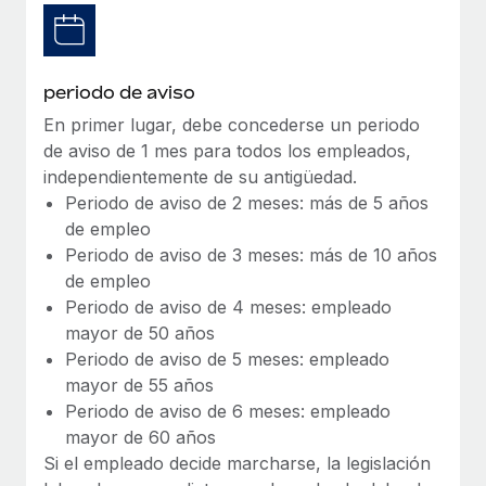
Explora el blog
Proporciona dispositivos tecnológicos y contrólalos
en todo el mundo.
BLOG
periodo de aviso
Apertura de entidades
Abre entidades conforme a la legalidad enseguida.
En primer lugar, debe concederse un periodo
Novedades de producto de Remote:
Integraciones con Gusto y Xero y Contractor
de aviso de 1 mes para todos los empleados,
Movilidad y reubicación
Management Plus
independientemente de su antigüedad.
Reubica a los empleados con facilidad.
Periodo de aviso de 2 meses: más de 5 años
La misión de Remote sigue siendo ayudar a empresas de
de empleo
todos los tamaños a contratar, gestionar y...
Prestaciones
Periodo de aviso de 3 meses: más de 10 años
Gestiona las prestaciones de los empleados sin
Más información
de empleo
complicaciones.
Periodo de aviso de 4 meses: empleado
mayor de 50 años
Pento se convierte en un empleador equitativo
Periodo de aviso de 5 meses: empleado
con Remote
mayor de 55 años
Gestionar las nóminas internamente es complicado. Tardas
Periodo de aviso de 6 meses: empleado
semanas en hacerlo manualmente y, al mes...
mayor de 60 años
Si el empleado decide marcharse, la legislación
Más información