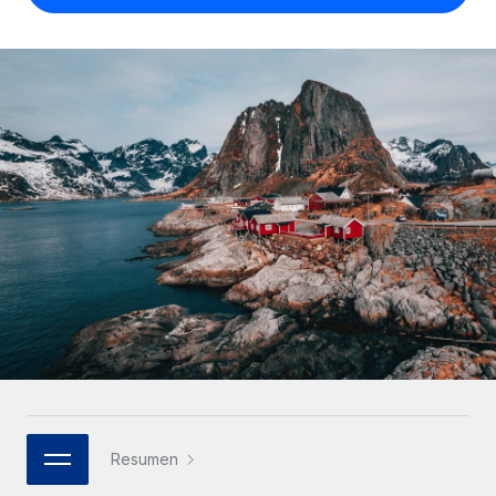
Compáranos con otras empresas.
Iniciar sesión
Contractor Management
Nederlands
Calculadora de pagos a autónomos
Integra y gestiona a autónomos globalmente.
Descubre opciones de divisas y tiempos de pago para
ETAPAS DE CRECIMIENTO
Français
autónomos globales.
PEO
Startups
Externaliza tareas laborales complejas.
Deutsch
Soluciones ágiles de RR. HH. globales y nóminas para
APRENDIZAJE CON REMOTE
empresas en crecimiento.
Español
Guías y recursos
INFRAESTRUCTURA
Mediana empresa
Conexión Remote
Casos prácticos
Amplía tu equipo con soluciones de RR. HH.
Italiano
Integra los RR. HH. en tus flujos de trabajo sin
personalizadas.
Glosario de RR. HH.
complicaciones.
Português (Portugal)
Empresa
Listas de verificación y plantillas
Plataforma
RR. HH. globales para grandes empresas.
日本語
Funciones esenciales de RR. HH. integradas para tu
Biblioteca de descripciones de puestos
equipo.
한국어
ASOCIARSE
Webinarios
Conectar
Nuevo
Socios tecnológicos estratégicos
Resumen
中文（简体）
Conecta cualquier herramienta de IA con Remote
Eventos
Integra la gestión de los RR. HH. globales en tu
mediante nuestro MCP.