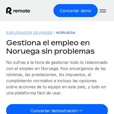
Concertar demo
Inicio
EXPLORADOR DE PAÍSES
NORUEGA
Productos
Gestiona el empleo en
Noruega sin problemas
Soluciones
EMPLEO GLOBAL
Nómina global
No sufras a la hora de gestionar todo lo relacionado
Recursos
COBERTURA MUNDIAL
Gestiona las nóminas de forma sencilla y conforme a la
con el empleo en Noruega. Nos encargamos de las
Explorador de países
legalidad.
nóminas, las prestaciones, los impuestos, el
Precios
HERRAMIENTAS Y CALCULADORAS
Consulta el soporte del empleo global según el país.
cumplimiento normativo e incluso las opciones
Employer of Record
Calculadora del riesgo de clasificación errónea
sobre acciones de tu equipo en este país, y todo en
Explorador estatal de EE. UU.
Expándete en todo el mundo sin gastar en entidades.
Consulta el riesgo de clasificación errónea por país.
una plataforma fácil de usar.
Simplifica la contratación en todos los estados de EE.
Español
Contractor of Record
Calculadora del coste por empleado
UU.
Contrata a autónomos en cualquier parte del mundo
Calcula lo que cuestan los empleados en total en
Concertar demostración
English
Comparador de Remote
cumpliendo la normativa.
cualquier país.