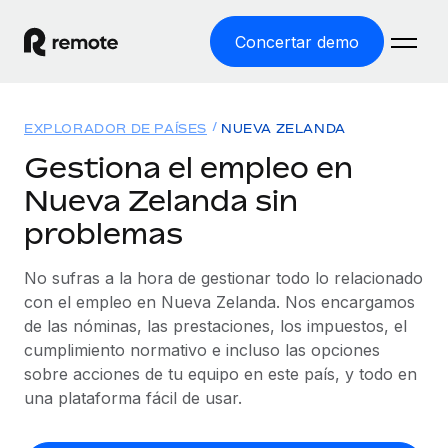
Concertar demo
Inicio
EXPLORADOR DE PAÍSES
NUEVA ZELANDA
Productos
Gestiona el empleo en
Nueva Zelanda sin
Soluciones
EMPLEO GLOBAL
problemas
Nómina global
Recursos
COBERTURA MUNDIAL
Gestiona las nóminas de forma sencilla y conforme a la
No sufras a la hora de gestionar todo lo relacionado
Explorador de países
legalidad.
Precios
con el empleo en Nueva Zelanda. Nos encargamos
HERRAMIENTAS Y CALCULADORAS
Consulta el soporte del empleo global según el país.
de las nóminas, las prestaciones, los impuestos, el
Employer of Record
Calculadora del riesgo de clasificación errónea
cumplimiento normativo e incluso las opciones
Explorador estatal de EE. UU.
Expándete en todo el mundo sin gastar en entidades.
Consulta el riesgo de clasificación errónea por país.
sobre acciones de tu equipo en este país, y todo en
Simplifica la contratación en todos los estados de EE.
Español
Contractor of Record
una plataforma fácil de usar.
Calculadora del coste por empleado
UU.
Contrata a autónomos en cualquier parte del mundo
Calcula lo que cuestan los empleados en total en
English
Comparador de Remote
cumpliendo la normativa.
cualquier país.