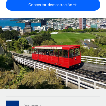
Compáranos con otras empresas.
Concertar demostración
Iniciar sesión
Contractor Management
Nederlands
Calculadora de pagos a autónomos
Integra y gestiona a autónomos globalmente.
Descubre opciones de divisas y tiempos de pago para
ETAPAS DE CRECIMIENTO
Français
autónomos globales.
PEO
Startups
Externaliza tareas laborales complejas.
Deutsch
Soluciones ágiles de RR. HH. globales y nóminas para
APRENDIZAJE CON REMOTE
empresas en crecimiento.
Español
Guías y recursos
INFRAESTRUCTURA
Mediana empresa
Conexión Remote
Casos prácticos
Amplía tu equipo con soluciones de RR. HH.
Italiano
Integra los RR. HH. en tus flujos de trabajo sin
personalizadas.
Glosario de RR. HH.
complicaciones.
Português (Portugal)
Empresa
Listas de verificación y plantillas
Plataforma
RR. HH. globales para grandes empresas.
日本語
Funciones esenciales de RR. HH. integradas para tu
Biblioteca de descripciones de puestos
equipo.
한국어
ASOCIARSE
Webinarios
Conectar
Nuevo
Socios tecnológicos estratégicos
中文（简体）
Conecta cualquier herramienta de IA con Remote
Eventos
Integra la gestión de los RR. HH. globales en tu
mediante nuestro MCP.
Resumen