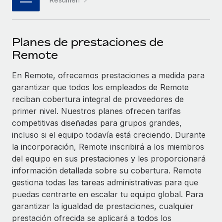
plataforma de forma flexible.
Sala de prensa
Integraciones
Asociarse
Optimiza los procesos con herramientas empresariales
Información sobre salarios y talento
Descubre oportunidades de colaborar con nosotros.
Planes de prestaciones de
esenciales.
Centro de información
Remote
Remote Build
Próximamente
Consultoría de integraciones y automatización con IA.
Obtén ayuda
En Remote, ofrecemos prestaciones a medida para
SERVICIOS
garantizar que todos los empleados de Remote
Pregunta a un experto
Consulta todos los recursos
reciban cobertura integral de proveedores de
CASOS PRÁCTICOS
Obtén ayuda de gente experta en RR. HH. globales
primer nivel. Nuestros planes ofrecen tarifas
y cumplimiento normativo.
competitivas diseñadas para grupos grandes,
BLOG
Colaboración estratégica de Reverse Tech con
incluso si el equipo todavía está creciendo. Durante
Remote para gestionar a autónomos y las
Comprobaciones de antecedentes
Nómina global
nóminas
la incorporación, Remote inscribirá a los miembros
Simplifica los procesos de cribado de candidatos.
del equipo en sus prestaciones y les proporcionará
EOR y PEO
Reverse Tech en resumen La startup de salud y bienestar
información detallada sobre su cobertura. Remote
Cumplimiento normativo
Reverse Tech se asoció con Remote para...
gestiona todas las tareas administrativas para que
Contractor Management
Adelántate a los riesgos de cumplimiento
Más información
puedas centrarte en escalar tu equipo global. Para
normativo.
Impuestos
garantizar la igualdad de prestaciones, cualquier
prestación ofrecida se aplicará a todos los
Gestión de dispositivos