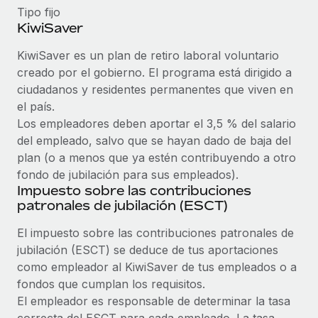
Explora el blog
Tipo fijo
Proporciona dispositivos tecnológicos y contrólalos
KiwiSaver
en todo el mundo.
BLOG
KiwiSaver es un plan de retiro laboral voluntario
Apertura de entidades
creado por el gobierno. El programa está dirigido a
Abre entidades conforme a la legalidad enseguida.
Novedades de producto de Remote:
ciudadanos y residentes permanentes que viven en
Integraciones con Gusto y Xero y Contractor
el país.
Movilidad y reubicación
Management Plus
Los empleadores deben aportar el 3,5 % del salario
Reubica a los empleados con facilidad.
La misión de Remote sigue siendo ayudar a empresas de
del empleado, salvo que se hayan dado de baja del
todos los tamaños a contratar, gestionar y...
Prestaciones
plan (o a menos que ya estén contribuyendo a otro
fondo de jubilación para sus empleados).
Gestiona las prestaciones de los empleados sin
Más información
Impuesto sobre las contribuciones
complicaciones.
patronales de jubilación (ESCT)
Pento se convierte en un empleador equitativo
El impuesto sobre las contribuciones patronales de
con Remote
jubilación (ESCT) se deduce de tus aportaciones
Gestionar las nóminas internamente es complicado. Tardas
como empleador al KiwiSaver de tus empleados o a
semanas en hacerlo manualmente y, al mes...
fondos que cumplan los requisitos.
El empleador es responsable de determinar la tasa
Más información
correcta del ESCT para cada empleado. La tasa