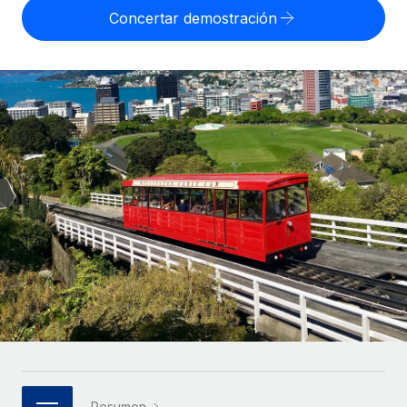
Compáranos con otras empresas.
Concertar demostración
Iniciar sesión
Contractor Management
Nederlands
Calculadora de pagos a autónomos
Integra y gestiona a autónomos globalmente.
Descubre opciones de divisas y tiempos de pago para
ETAPAS DE CRECIMIENTO
Français
autónomos globales.
PEO
Startups
Externaliza tareas laborales complejas.
Deutsch
Soluciones ágiles de RR. HH. globales y nóminas para
APRENDIZAJE CON REMOTE
empresas en crecimiento.
Español
Guías y recursos
INFRAESTRUCTURA
Mediana empresa
Conexión Remote
Casos prácticos
Amplía tu equipo con soluciones de RR. HH.
Italiano
Integra los RR. HH. en tus flujos de trabajo sin
personalizadas.
Glosario de RR. HH.
complicaciones.
Português (Portugal)
Empresa
Listas de verificación y plantillas
Plataforma
RR. HH. globales para grandes empresas.
日本語
Funciones esenciales de RR. HH. integradas para tu
Biblioteca de descripciones de puestos
equipo.
한국어
ASOCIARSE
Webinarios
Conectar
Nuevo
Socios tecnológicos estratégicos
中文（简体）
Conecta cualquier herramienta de IA con Remote
Eventos
Integra la gestión de los RR. HH. globales en tu
mediante nuestro MCP.
Resumen