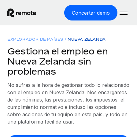
Concertar demo
Inicio
EXPLORADOR DE PAÍSES
NUEVA ZELANDA
Productos
Gestiona el empleo en
Nueva Zelanda sin
Soluciones
EMPLEO GLOBAL
problemas
Nómina global
Recursos
COBERTURA MUNDIAL
Gestiona las nóminas de forma sencilla y conforme a la
No sufras a la hora de gestionar todo lo relacionado
Explorador de países
legalidad.
Precios
con el empleo en Nueva Zelanda. Nos encargamos
HERRAMIENTAS Y CALCULADORAS
Consulta el soporte del empleo global según el país.
de las nóminas, las prestaciones, los impuestos, el
Employer of Record
Calculadora del riesgo de clasificación errónea
cumplimiento normativo e incluso las opciones
Explorador estatal de EE. UU.
Expándete en todo el mundo sin gastar en entidades.
Consulta el riesgo de clasificación errónea por país.
sobre acciones de tu equipo en este país, y todo en
Simplifica la contratación en todos los estados de EE.
Español
Contractor of Record
una plataforma fácil de usar.
Calculadora del coste por empleado
UU.
Contrata a autónomos en cualquier parte del mundo
Calcula lo que cuestan los empleados en total en
English
Comparador de Remote
cumpliendo la normativa.
cualquier país.