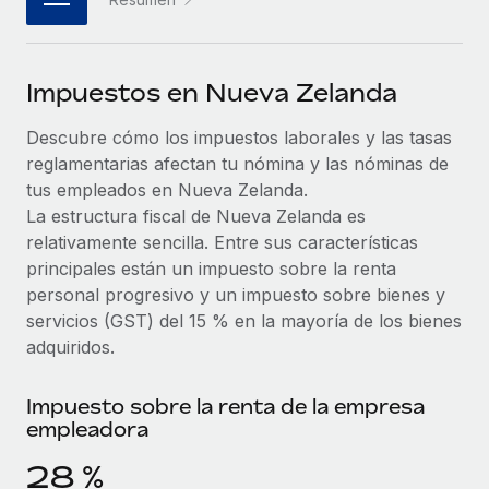
plataforma de forma flexible.
Sala de prensa
Integraciones
Asociarse
Optimiza los procesos con herramientas empresariales
Información sobre salarios y talento
Descubre oportunidades de colaborar con nosotros.
Impuestos en Nueva Zelanda
esenciales.
Centro de información
Remote Build
Próximamente
Descubre cómo los impuestos laborales y las tasas
Consultoría de integraciones y automatización con IA.
Obtén ayuda
reglamentarias afectan tu nómina y las nóminas de
SERVICIOS
tus empleados en Nueva Zelanda.
Pregunta a un experto
Consulta todos los recursos
La estructura fiscal de Nueva Zelanda es
CASOS PRÁCTICOS
Obtén ayuda de gente experta en RR. HH. globales
relativamente sencilla. Entre sus características
y cumplimiento normativo.
principales están un impuesto sobre la renta
BLOG
personal progresivo y un impuesto sobre bienes y
Comprobaciones de antecedentes
Nómina global
servicios (GST) del 15 % en la mayoría de los bienes
Simplifica los procesos de cribado de candidatos.
adquiridos.
EOR y PEO
Cumplimiento normativo
Contractor Management
Impuesto sobre la renta de la empresa
Adelántate a los riesgos de cumplimiento
empleadora
normativo.
Impuestos
28 %
Gestión de dispositivos