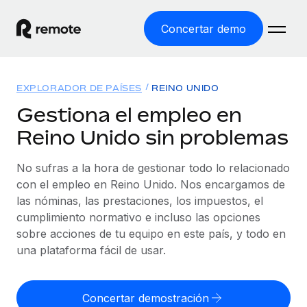
Concertar demo
Inicio
EXPLORADOR DE PAÍSES
REINO UNIDO
Productos
Gestiona el empleo en
Reino Unido sin problemas
Soluciones
EMPLEO GLOBAL
Nómina global
No sufras a la hora de gestionar todo lo relacionado
Recursos
COBERTURA MUNDIAL
Gestiona las nóminas de forma sencilla y conforme a la
con el empleo en Reino Unido. Nos encargamos de
Explorador de países
legalidad.
las nóminas, las prestaciones, los impuestos, el
Precios
HERRAMIENTAS Y CALCULADORAS
Consulta el soporte del empleo global según el país.
cumplimiento normativo e incluso las opciones
Employer of Record
Calculadora del riesgo de clasificación errónea
sobre acciones de tu equipo en este país, y todo en
Explorador estatal de EE. UU.
Expándete en todo el mundo sin gastar en entidades.
Consulta el riesgo de clasificación errónea por país.
una plataforma fácil de usar.
Simplifica la contratación en todos los estados de EE.
Español
Contractor of Record
Calculadora del coste por empleado
UU.
Contrata a autónomos en cualquier parte del mundo
Calcula lo que cuestan los empleados en total en
Concertar demostración
English
Comparador de Remote
cumpliendo la normativa.
cualquier país.