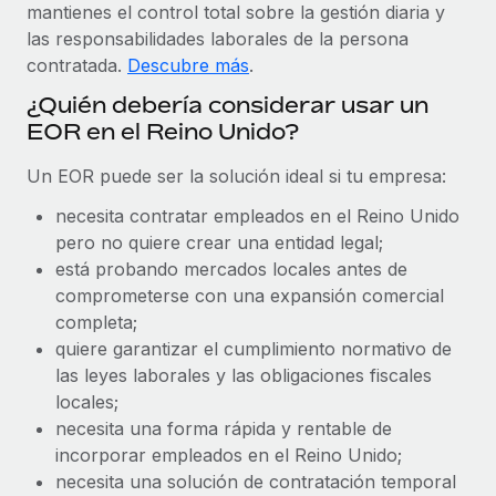
Explora el blog
mantienes el control total sobre la gestión diaria y
Proporciona dispositivos tecnológicos y contrólalos
las responsabilidades laborales de la persona
en todo el mundo.
contratada.
Descubre más
.
BLOG
Apertura de entidades
¿Quién debería considerar usar un
Abre entidades conforme a la legalidad enseguida.
EOR en el Reino Unido?
Novedades de producto de Remote:
Integraciones con Gusto y Xero y Contractor
Movilidad y reubicación
Management Plus
Un EOR puede ser la solución ideal si tu empresa:
Reubica a los empleados con facilidad.
La misión de Remote sigue siendo ayudar a empresas de
necesita contratar empleados en el Reino Unido
todos los tamaños a contratar, gestionar y...
pero no quiere crear una entidad legal;
Prestaciones
está probando mercados locales antes de
Gestiona las prestaciones de los empleados sin
Más información
comprometerse con una expansión comercial
complicaciones.
completa;
quiere garantizar el cumplimiento normativo de
Pento se convierte en un empleador equitativo
las leyes laborales y las obligaciones fiscales
con Remote
locales;
Gestionar las nóminas internamente es complicado. Tardas
necesita una forma rápida y rentable de
semanas en hacerlo manualmente y, al mes...
incorporar empleados en el Reino Unido;
necesita una solución de contratación temporal
Más información