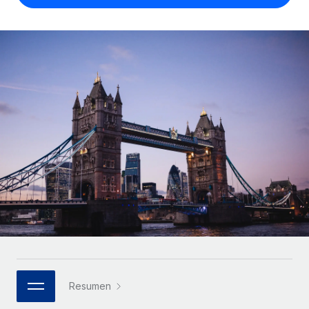
Compáranos con otras empresas.
Iniciar sesión
Contractor Management
Nederlands
Calculadora de pagos a autónomos
Integra y gestiona a autónomos globalmente.
Descubre opciones de divisas y tiempos de pago para
ETAPAS DE CRECIMIENTO
Français
autónomos globales.
PEO
Startups
Externaliza tareas laborales complejas.
Deutsch
Soluciones ágiles de RR. HH. globales y nóminas para
APRENDIZAJE CON REMOTE
empresas en crecimiento.
Español
Guías y recursos
INFRAESTRUCTURA
Mediana empresa
Conexión Remote
Casos prácticos
Amplía tu equipo con soluciones de RR. HH.
Italiano
Integra los RR. HH. en tus flujos de trabajo sin
personalizadas.
Glosario de RR. HH.
complicaciones.
Português (Portugal)
Empresa
Listas de verificación y plantillas
Plataforma
RR. HH. globales para grandes empresas.
日本語
Funciones esenciales de RR. HH. integradas para tu
Biblioteca de descripciones de puestos
equipo.
한국어
ASOCIARSE
Webinarios
Conectar
Nuevo
Socios tecnológicos estratégicos
Resumen
中文（简体）
Conecta cualquier herramienta de IA con Remote
Eventos
Integra la gestión de los RR. HH. globales en tu
mediante nuestro MCP.