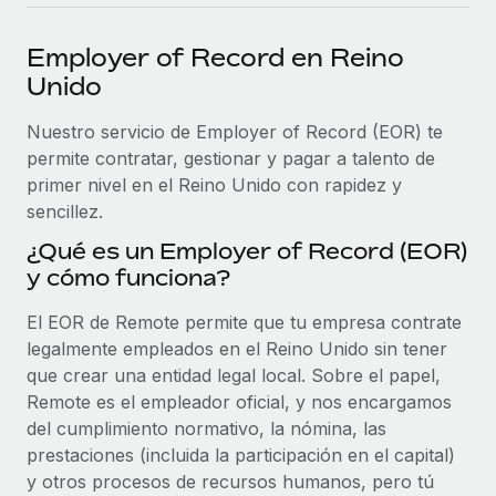
plataforma de forma flexible.
Sala de prensa
Integraciones
Employer of Record en Reino
Asociarse
Optimiza los procesos con herramientas empresariales
Información sobre salarios y talento
Unido
Descubre oportunidades de colaborar con nosotros.
esenciales.
Centro de información
Nuestro servicio de Employer of Record (EOR) te
Remote Build
Próximamente
permite contratar, gestionar y pagar a talento de
Consultoría de integraciones y automatización con IA.
Obtén ayuda
SERVICIOS
primer nivel en el Reino Unido con rapidez y
Pregunta a un experto
Consulta todos los recursos
sencillez.
CASOS PRÁCTICOS
Obtén ayuda de gente experta en RR. HH. globales
¿Qué es un Employer of Record (EOR)
y cumplimiento normativo.
y cómo funciona?
BLOG
Comprobaciones de antecedentes
Nómina global
El EOR de Remote permite que tu empresa contrate
Simplifica los procesos de cribado de candidatos.
legalmente empleados en el Reino Unido sin tener
EOR y PEO
que crear una entidad legal local. Sobre el papel,
Cumplimiento normativo
Remote es el empleador oficial, y nos encargamos
Contractor Management
Adelántate a los riesgos de cumplimiento
del cumplimiento normativo, la nómina, las
normativo.
Impuestos
prestaciones (incluida la participación en el capital)
y otros procesos de recursos humanos, pero tú
Gestión de dispositivos