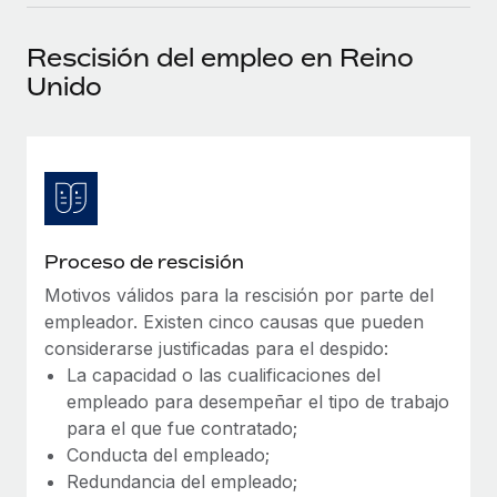
plataforma de forma flexible.
Sala de prensa
Integraciones
Rescisión del empleo en Reino
Asociarse
Optimiza los procesos con herramientas empresariales
Información sobre salarios y talento
Unido
Descubre oportunidades de colaborar con nosotros.
esenciales.
Centro de información
Remote Build
Próximamente
Consultoría de integraciones y automatización con IA.
Obtén ayuda
SERVICIOS
Pregunta a un experto
Consulta todos los recursos
CASOS PRÁCTICOS
Obtén ayuda de gente experta en RR. HH. globales
Proceso de rescisión
y cumplimiento normativo.
BLOG
Motivos válidos para la rescisión por parte del
Comprobaciones de antecedentes
Nómina global
empleador. Existen cinco causas que pueden
Simplifica los procesos de cribado de candidatos.
considerarse justificadas para el despido:
EOR y PEO
La capacidad o las cualificaciones del
Cumplimiento normativo
empleado para desempeñar el tipo de trabajo
Contractor Management
Adelántate a los riesgos de cumplimiento
para el que fue contratado;
normativo.
Conducta del empleado;
Impuestos
Redundancia del empleado;
Gestión de dispositivos