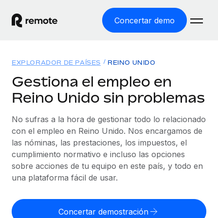
Concertar demo
Inicio
EXPLORADOR DE PAÍSES
REINO UNIDO
Productos
Gestiona el empleo en
Reino Unido sin problemas
Soluciones
EMPLEO GLOBAL
Nómina global
No sufras a la hora de gestionar todo lo relacionado
Recursos
COBERTURA MUNDIAL
Gestiona las nóminas de forma sencilla y conforme a la
con el empleo en Reino Unido. Nos encargamos de
Explorador de países
legalidad.
las nóminas, las prestaciones, los impuestos, el
Precios
HERRAMIENTAS Y CALCULADORAS
Consulta el soporte del empleo global según el país.
cumplimiento normativo e incluso las opciones
Employer of Record
Calculadora del riesgo de clasificación errónea
sobre acciones de tu equipo en este país, y todo en
Explorador estatal de EE. UU.
Expándete en todo el mundo sin gastar en entidades.
Consulta el riesgo de clasificación errónea por país.
una plataforma fácil de usar.
Simplifica la contratación en todos los estados de EE.
Español
Contractor of Record
Calculadora del coste por empleado
UU.
Contrata a autónomos en cualquier parte del mundo
Calcula lo que cuestan los empleados en total en
Concertar demostración
English
Comparador de Remote
cumpliendo la normativa.
cualquier país.