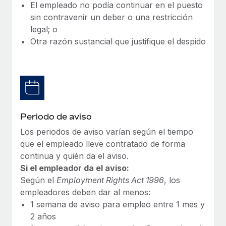
Explora el blog
El empleado no podía continuar en el puesto
Proporciona dispositivos tecnológicos y contrólalos
sin contravenir un deber o una restricción
en todo el mundo.
legal; o
BLOG
Otra razón sustancial que justifique el despido
Apertura de entidades
Abre entidades conforme a la legalidad enseguida.
Novedades de producto de Remote:
Integraciones con Gusto y Xero y Contractor
Movilidad y reubicación
Management Plus
Reubica a los empleados con facilidad.
La misión de Remote sigue siendo ayudar a empresas de
todos los tamaños a contratar, gestionar y...
Prestaciones
Periodo de aviso
Gestiona las prestaciones de los empleados sin
Más información
Los periodos de aviso varían según el tiempo
complicaciones.
que el empleado lleve contratado de forma
continua y quién da el aviso.
Pento se convierte en un empleador equitativo
Si el empleador da el aviso:
con Remote
Según el
Employment Rights Act 1996
, los
Gestionar las nóminas internamente es complicado. Tardas
empleadores deben dar al menos:
semanas en hacerlo manualmente y, al mes...
1 semana de aviso para empleo entre 1 mes y
2 años
Más información