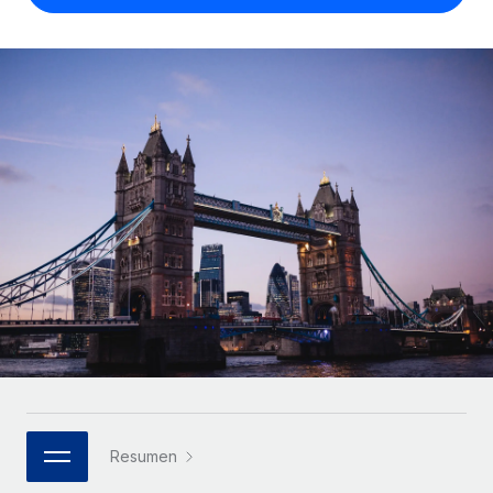
Compáranos con otras empresas.
Iniciar sesión
Contractor Management
Nederlands
Calculadora de pagos a autónomos
Integra y gestiona a autónomos globalmente.
Descubre opciones de divisas y tiempos de pago para
ETAPAS DE CRECIMIENTO
Français
autónomos globales.
PEO
Startups
Externaliza tareas laborales complejas.
Deutsch
Soluciones ágiles de RR. HH. globales y nóminas para
APRENDIZAJE CON REMOTE
empresas en crecimiento.
Español
Guías y recursos
INFRAESTRUCTURA
Mediana empresa
Conexión Remote
Casos prácticos
Amplía tu equipo con soluciones de RR. HH.
Italiano
Integra los RR. HH. en tus flujos de trabajo sin
personalizadas.
Glosario de RR. HH.
complicaciones.
Português (Portugal)
Empresa
Listas de verificación y plantillas
Plataforma
RR. HH. globales para grandes empresas.
日本語
Funciones esenciales de RR. HH. integradas para tu
Biblioteca de descripciones de puestos
equipo.
한국어
ASOCIARSE
Webinarios
Conectar
Nuevo
Socios tecnológicos estratégicos
Resumen
中文（简体）
Conecta cualquier herramienta de IA con Remote
Eventos
Integra la gestión de los RR. HH. globales en tu
mediante nuestro MCP.