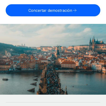
Compáranos con otras empresas.
Iniciar sesión
Contractor Management
Nederlands
Calculadora de pagos a autónomos
Concertar demostración
Integra y gestiona a autónomos globalmente.
Descubre opciones de divisas y tiempos de pago para
ETAPAS DE CRECIMIENTO
Français
autónomos globales.
PEO
Startups
Externaliza tareas laborales complejas.
Deutsch
Soluciones ágiles de RR. HH. globales y nóminas para
APRENDIZAJE CON REMOTE
empresas en crecimiento.
Español
Guías y recursos
INFRAESTRUCTURA
Mediana empresa
Conexión Remote
Casos prácticos
Amplía tu equipo con soluciones de RR. HH.
Italiano
Integra los RR. HH. en tus flujos de trabajo sin
personalizadas.
Glosario de RR. HH.
complicaciones.
Português (Portugal)
Empresa
Listas de verificación y plantillas
Plataforma
RR. HH. globales para grandes empresas.
日本語
Funciones esenciales de RR. HH. integradas para tu
Biblioteca de descripciones de puestos
equipo.
한국어
ASOCIARSE
Webinarios
Conectar
Nuevo
Socios tecnológicos estratégicos
中文（简体）
Conecta cualquier herramienta de IA con Remote
Eventos
Integra la gestión de los RR. HH. globales en tu
mediante nuestro MCP.