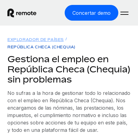
Concertar demo
Inicio
EXPLORADOR DE PAÍSES
Productos
REPÚBLICA CHECA (CHEQUIA)
Gestiona el empleo en
Soluciones
EMPLEO GLOBAL
República Checa (Chequia)
Nómina global
Recursos
sin problemas
COBERTURA MUNDIAL
Gestiona las nóminas de forma sencilla y conforme a la
Explorador de países
legalidad.
Precios
No sufras a la hora de gestionar todo lo relacionado
HERRAMIENTAS Y CALCULADORAS
Consulta el soporte del empleo global según el país.
con el empleo en República Checa (Chequia). Nos
Employer of Record
Calculadora del riesgo de clasificación errónea
encargamos de las nóminas, las prestaciones, los
Explorador estatal de EE. UU.
Expándete en todo el mundo sin gastar en entidades.
Consulta el riesgo de clasificación errónea por país.
impuestos, el cumplimiento normativo e incluso las
Simplifica la contratación en todos los estados de EE.
Español
Contractor of Record
opciones sobre acciones de tu equipo en este país,
Calculadora del coste por empleado
UU.
Contrata a autónomos en cualquier parte del mundo
y todo en una plataforma fácil de usar.
Calcula lo que cuestan los empleados en total en
English
Comparador de Remote
cumpliendo la normativa.
cualquier país.