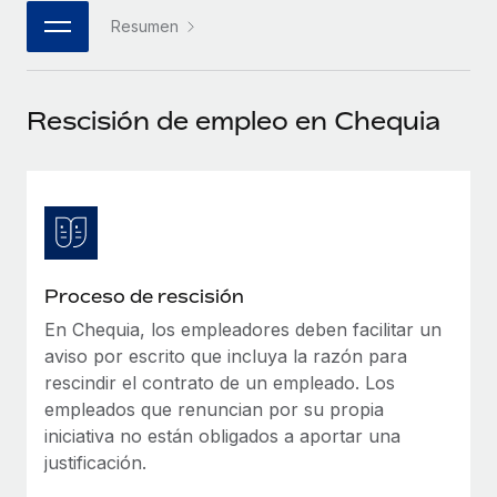
plataforma de forma flexible.
Sala de prensa
Resumen
Integraciones
Asociarse
Optimiza los procesos con herramientas empresariales
Información sobre salarios y talento
Descubre oportunidades de colaborar con nosotros.
esenciales.
Rescisión de empleo en Chequia
Centro de información
Remote Build
Próximamente
Consultoría de integraciones y automatización con IA.
Obtén ayuda
SERVICIOS
Pregunta a un experto
Consulta todos los recursos
CASOS PRÁCTICOS
Obtén ayuda de gente experta en RR. HH. globales
y cumplimiento normativo.
BLOG
Proceso de rescisión
Comprobaciones de antecedentes
Nómina global
En Chequia, los empleadores deben facilitar un
Simplifica los procesos de cribado de candidatos.
aviso por escrito que incluya la razón para
EOR y PEO
rescindir el contrato de un empleado. Los
Cumplimiento normativo
empleados que renuncian por su propia
Contractor Management
Adelántate a los riesgos de cumplimiento
iniciativa no están obligados a aportar una
normativo.
Impuestos
justificación.
Gestión de dispositivos