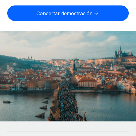
Compáranos con otras empresas.
Iniciar sesión
Contractor Management
Nederlands
Calculadora de pagos a autónomos
Concertar demostración
Integra y gestiona a autónomos globalmente.
Descubre opciones de divisas y tiempos de pago para
ETAPAS DE CRECIMIENTO
Français
autónomos globales.
PEO
Startups
Externaliza tareas laborales complejas.
Deutsch
Soluciones ágiles de RR. HH. globales y nóminas para
APRENDIZAJE CON REMOTE
empresas en crecimiento.
Español
Guías y recursos
INFRAESTRUCTURA
Mediana empresa
Conexión Remote
Casos prácticos
Amplía tu equipo con soluciones de RR. HH.
Italiano
Integra los RR. HH. en tus flujos de trabajo sin
personalizadas.
Glosario de RR. HH.
complicaciones.
Português (Portugal)
Empresa
Listas de verificación y plantillas
Plataforma
RR. HH. globales para grandes empresas.
日本語
Funciones esenciales de RR. HH. integradas para tu
Biblioteca de descripciones de puestos
equipo.
한국어
ASOCIARSE
Webinarios
Conectar
Nuevo
Socios tecnológicos estratégicos
中文（简体）
Conecta cualquier herramienta de IA con Remote
Eventos
Integra la gestión de los RR. HH. globales en tu
mediante nuestro MCP.