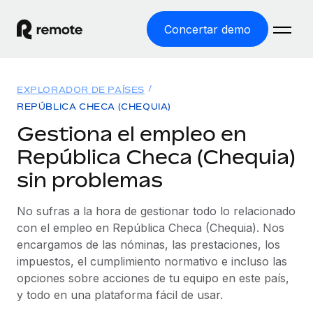
Concertar demo
Inicio
EXPLORADOR DE PAÍSES
Productos
REPÚBLICA CHECA (CHEQUIA)
Gestiona el empleo en
Soluciones
EMPLEO GLOBAL
República Checa (Chequia)
Nómina global
Recursos
sin problemas
COBERTURA MUNDIAL
Gestiona las nóminas de forma sencilla y conforme a la
Explorador de países
legalidad.
Precios
No sufras a la hora de gestionar todo lo relacionado
HERRAMIENTAS Y CALCULADORAS
Consulta el soporte del empleo global según el país.
con el empleo en República Checa (Chequia). Nos
Employer of Record
Calculadora del riesgo de clasificación errónea
encargamos de las nóminas, las prestaciones, los
Explorador estatal de EE. UU.
Expándete en todo el mundo sin gastar en entidades.
Consulta el riesgo de clasificación errónea por país.
impuestos, el cumplimiento normativo e incluso las
Simplifica la contratación en todos los estados de EE.
Español
Contractor of Record
opciones sobre acciones de tu equipo en este país,
Calculadora del coste por empleado
UU.
Contrata a autónomos en cualquier parte del mundo
y todo en una plataforma fácil de usar.
Calcula lo que cuestan los empleados en total en
English
Comparador de Remote
cumpliendo la normativa.
cualquier país.