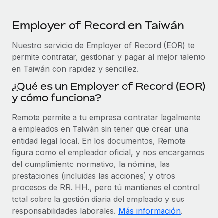
plataforma de forma flexible.
Sala de prensa
Integraciones
Employer of Record en Taiwán
Asociarse
Optimiza los procesos con herramientas empresariales
Información sobre salarios y talento
Descubre oportunidades de colaborar con nosotros.
esenciales.
Nuestro servicio de Employer of Record (EOR) te
Centro de información
permite contratar, gestionar y pagar al mejor talento
Remote Build
Próximamente
en Taiwán con rapidez y sencillez.
Consultoría de integraciones y automatización con IA.
Obtén ayuda
SERVICIOS
¿Qué es un Employer of Record (EOR)
Pregunta a un experto
Consulta todos los recursos
y cómo funciona?
CASOS PRÁCTICOS
Obtén ayuda de gente experta en RR. HH. globales
y cumplimiento normativo.
Remote permite a tu empresa contratar legalmente
BLOG
a empleados en Taiwán sin tener que crear una
Comprobaciones de antecedentes
Nómina global
entidad legal local. En los documentos, Remote
Simplifica los procesos de cribado de candidatos.
figura como el empleador oficial, y nos encargamos
EOR y PEO
del cumplimiento normativo, la nómina, las
Cumplimiento normativo
prestaciones (incluidas las acciones) y otros
Contractor Management
Adelántate a los riesgos de cumplimiento
procesos de RR. HH., pero tú mantienes el control
normativo.
total sobre la gestión diaria del empleado y sus
Impuestos
responsabilidades laborales.
Más información
.
Gestión de dispositivos