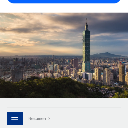
Compáranos con otras empresas.
Iniciar sesión
Contractor Management
Nederlands
Calculadora de pagos a autónomos
Integra y gestiona a autónomos globalmente.
Descubre opciones de divisas y tiempos de pago para
ETAPAS DE CRECIMIENTO
Français
autónomos globales.
PEO
Startups
Externaliza tareas laborales complejas.
Deutsch
Soluciones ágiles de RR. HH. globales y nóminas para
APRENDIZAJE CON REMOTE
empresas en crecimiento.
Español
Guías y recursos
INFRAESTRUCTURA
Mediana empresa
Conexión Remote
Casos prácticos
Amplía tu equipo con soluciones de RR. HH.
Italiano
Integra los RR. HH. en tus flujos de trabajo sin
personalizadas.
Glosario de RR. HH.
complicaciones.
Português (Portugal)
Empresa
Listas de verificación y plantillas
Plataforma
RR. HH. globales para grandes empresas.
日本語
Funciones esenciales de RR. HH. integradas para tu
Biblioteca de descripciones de puestos
equipo.
한국어
ASOCIARSE
Webinarios
Conectar
Nuevo
Socios tecnológicos estratégicos
Resumen
中文（简体）
Conecta cualquier herramienta de IA con Remote
Eventos
Integra la gestión de los RR. HH. globales en tu
mediante nuestro MCP.