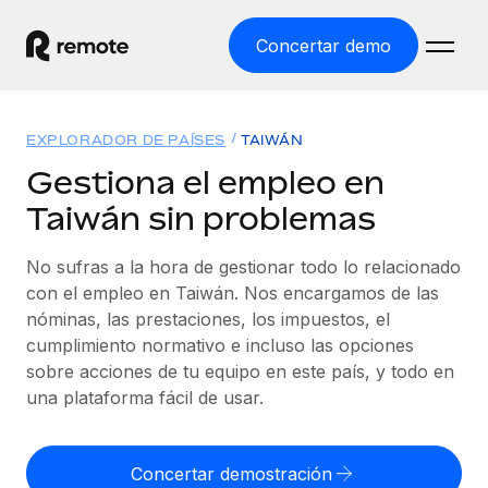
Concertar demo
Inicio
EXPLORADOR DE PAÍSES
TAIWÁN
Productos
Gestiona el empleo en
Taiwán sin problemas
Soluciones
EMPLEO GLOBAL
Nómina global
No sufras a la hora de gestionar todo lo relacionado
Recursos
COBERTURA MUNDIAL
Gestiona las nóminas de forma sencilla y conforme a la
con el empleo en Taiwán. Nos encargamos de las
Explorador de países
legalidad.
nóminas, las prestaciones, los impuestos, el
Precios
HERRAMIENTAS Y CALCULADORAS
Consulta el soporte del empleo global según el país.
cumplimiento normativo e incluso las opciones
Employer of Record
Calculadora del riesgo de clasificación errónea
sobre acciones de tu equipo en este país, y todo en
Explorador estatal de EE. UU.
Expándete en todo el mundo sin gastar en entidades.
Consulta el riesgo de clasificación errónea por país.
una plataforma fácil de usar.
Simplifica la contratación en todos los estados de EE.
Español
Contractor of Record
Calculadora del coste por empleado
UU.
Contrata a autónomos en cualquier parte del mundo
Calcula lo que cuestan los empleados en total en
Concertar demostración
English
Comparador de Remote
cumpliendo la normativa.
cualquier país.