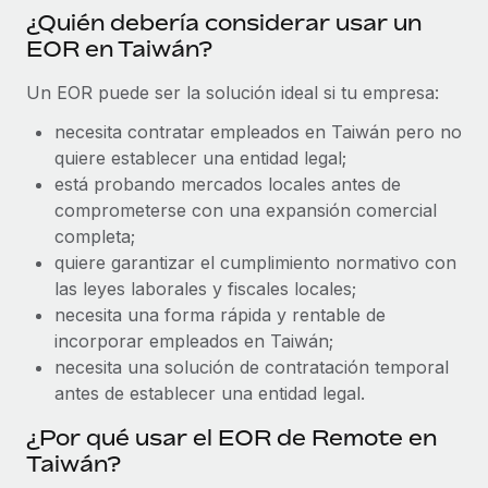
Explora el blog
¿Quién debería considerar usar un
Proporciona dispositivos tecnológicos y contrólalos
EOR en Taiwán?
en todo el mundo.
BLOG
Un EOR puede ser la solución ideal si tu empresa:
Apertura de entidades
Abre entidades conforme a la legalidad enseguida.
Novedades de producto de Remote:
necesita contratar empleados en Taiwán pero no
Integraciones con Gusto y Xero y Contractor
quiere establecer una entidad legal;
Movilidad y reubicación
Management Plus
está probando mercados locales antes de
Reubica a los empleados con facilidad.
La misión de Remote sigue siendo ayudar a empresas de
comprometerse con una expansión comercial
todos los tamaños a contratar, gestionar y...
completa;
Prestaciones
quiere garantizar el cumplimiento normativo con
Gestiona las prestaciones de los empleados sin
Más información
las leyes laborales y fiscales locales;
complicaciones.
necesita una forma rápida y rentable de
incorporar empleados en Taiwán;
Pento se convierte en un empleador equitativo
necesita una solución de contratación temporal
con Remote
antes de establecer una entidad legal.
Gestionar las nóminas internamente es complicado. Tardas
semanas en hacerlo manualmente y, al mes...
¿Por qué usar el EOR de Remote en
Taiwán?
Más información