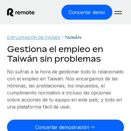
Concertar demo
Inicio
EXPLORADOR DE PAÍSES
TAIWÁN
Productos
Gestiona el empleo en
Taiwán sin problemas
Soluciones
EMPLEO GLOBAL
Nómina global
No sufras a la hora de gestionar todo lo relacionado
Recursos
COBERTURA MUNDIAL
Gestiona las nóminas de forma sencilla y conforme a la
con el empleo en Taiwán. Nos encargamos de las
Explorador de países
legalidad.
nóminas, las prestaciones, los impuestos, el
Precios
HERRAMIENTAS Y CALCULADORAS
Consulta el soporte del empleo global según el país.
cumplimiento normativo e incluso las opciones
Employer of Record
Calculadora del riesgo de clasificación errónea
sobre acciones de tu equipo en este país, y todo en
Explorador estatal de EE. UU.
Expándete en todo el mundo sin gastar en entidades.
Consulta el riesgo de clasificación errónea por país.
una plataforma fácil de usar.
Simplifica la contratación en todos los estados de EE.
Español
Contractor of Record
Calculadora del coste por empleado
UU.
Contrata a autónomos en cualquier parte del mundo
Calcula lo que cuestan los empleados en total en
Concertar demostración
English
Comparador de Remote
cumpliendo la normativa.
cualquier país.