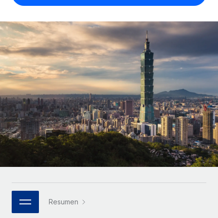
Compáranos con otras empresas.
Iniciar sesión
Contractor Management
Nederlands
Calculadora de pagos a autónomos
Integra y gestiona a autónomos globalmente.
Descubre opciones de divisas y tiempos de pago para
ETAPAS DE CRECIMIENTO
Français
autónomos globales.
PEO
Startups
Externaliza tareas laborales complejas.
Deutsch
Soluciones ágiles de RR. HH. globales y nóminas para
APRENDIZAJE CON REMOTE
empresas en crecimiento.
Español
Guías y recursos
INFRAESTRUCTURA
Mediana empresa
Conexión Remote
Casos prácticos
Amplía tu equipo con soluciones de RR. HH.
Italiano
Integra los RR. HH. en tus flujos de trabajo sin
personalizadas.
Glosario de RR. HH.
complicaciones.
Português (Portugal)
Empresa
Listas de verificación y plantillas
Plataforma
RR. HH. globales para grandes empresas.
日本語
Funciones esenciales de RR. HH. integradas para tu
Biblioteca de descripciones de puestos
equipo.
한국어
ASOCIARSE
Webinarios
Conectar
Nuevo
Socios tecnológicos estratégicos
Resumen
中文（简体）
Conecta cualquier herramienta de IA con Remote
Eventos
Integra la gestión de los RR. HH. globales en tu
mediante nuestro MCP.