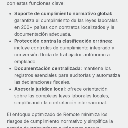
Explora el blog
con estas funciones clave:
Proporciona dispositivos tecnológicos y contrólalos
en todo el mundo.
Soporte de cumplimiento normativo global:
garantiza el cumplimiento de las leyes laborales
BLOG
Apertura de entidades
en 200+ países con contratos localizados y la
Abre entidades conforme a la legalidad enseguida.
Novedades de producto de Remote:
documentación adecuada.
Integraciones con Gusto y Xero y Contractor
Protección contra la clasificación errónea:
Movilidad y reubicación
Management Plus
incluye controles de cumplimiento integrado y
Reubica a los empleados con facilidad.
La misión de Remote sigue siendo ayudar a empresas de
conversión fluida de trabajador autónomo a
todos los tamaños a contratar, gestionar y...
empleado.
Prestaciones
Documentación centralizada:
mantiene los
Gestiona las prestaciones de los empleados sin
Más información
registros esenciales para auditorías y automatiza
complicaciones.
las declaraciones fiscales.
Asesoría jurídica local:
ofrece orientación
Pento se convierte en un empleador equitativo
sobre las complejas leyes laborales locales,
con Remote
simplificando la contratación internacional.
Gestionar las nóminas internamente es complicado. Tardas
semanas en hacerlo manualmente y, al mes...
El enfoque optimizado de Remote minimiza los
riesgos de cumplimiento normativo y simplifica la
Más información
gestión de trabajadores autónomos para tu