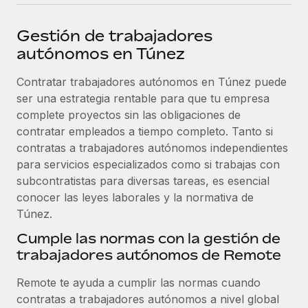
plataforma de forma flexible.
Sala de prensa
Integraciones
Gestión de trabajadores
Asociarse
Optimiza los procesos con herramientas empresariales
Información sobre salarios y talento
autónomos en Túnez
Descubre oportunidades de colaborar con nosotros.
esenciales.
Centro de información
Contratar trabajadores autónomos en Túnez puede
Remote Build
Próximamente
ser una estrategia rentable para que tu empresa
Consultoría de integraciones y automatización con IA.
Obtén ayuda
SERVICIOS
complete proyectos sin las obligaciones de
Pregunta a un experto
Consulta todos los recursos
contratar empleados a tiempo completo. Tanto si
CASOS PRÁCTICOS
Obtén ayuda de gente experta en RR. HH. globales
contratas a trabajadores autónomos independientes
y cumplimiento normativo.
para servicios especializados como si trabajas con
BLOG
subcontratistas para diversas tareas, es esencial
Comprobaciones de antecedentes
conocer las leyes laborales y la normativa de
Nómina global
Simplifica los procesos de cribado de candidatos.
Túnez.
EOR y PEO
Cumple las normas con la gestión de
Cumplimiento normativo
trabajadores autónomos de Remote
Contractor Management
Adelántate a los riesgos de cumplimiento
normativo.
Impuestos
Remote te ayuda a cumplir las normas cuando
contratas a trabajadores autónomos a nivel global
Gestión de dispositivos