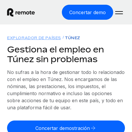
Concertar demo
Inicio
EXPLORADOR DE PAÍSES
TÚNEZ
Productos
Gestiona el empleo en
Túnez sin problemas
Soluciones
EMPLEO GLOBAL
Nómina global
No sufras a la hora de gestionar todo lo relacionado
Recursos
COBERTURA MUNDIAL
Gestiona las nóminas de forma sencilla y conforme a la
con el empleo en Túnez. Nos encargamos de las
Explorador de países
legalidad.
nóminas, las prestaciones, los impuestos, el
Precios
HERRAMIENTAS Y CALCULADORAS
Consulta el soporte del empleo global según el país.
cumplimiento normativo e incluso las opciones
Employer of Record
Calculadora del riesgo de clasificación errónea
sobre acciones de tu equipo en este país, y todo en
Explorador estatal de EE. UU.
Expándete en todo el mundo sin gastar en entidades.
Consulta el riesgo de clasificación errónea por país.
una plataforma fácil de usar.
Simplifica la contratación en todos los estados de EE.
Español
Contractor of Record
Calculadora del coste por empleado
UU.
Contrata a autónomos en cualquier parte del mundo
Calcula lo que cuestan los empleados en total en
Concertar demostración
English
Comparador de Remote
cumpliendo la normativa.
cualquier país.