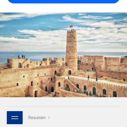
Compáranos con otras empresas.
Iniciar sesión
Contractor Management
Nederlands
Calculadora de pagos a autónomos
Integra y gestiona a autónomos globalmente.
Descubre opciones de divisas y tiempos de pago para
ETAPAS DE CRECIMIENTO
Français
autónomos globales.
PEO
Startups
Externaliza tareas laborales complejas.
Deutsch
Soluciones ágiles de RR. HH. globales y nóminas para
APRENDIZAJE CON REMOTE
empresas en crecimiento.
Español
Guías y recursos
INFRAESTRUCTURA
Mediana empresa
Conexión Remote
Casos prácticos
Amplía tu equipo con soluciones de RR. HH.
Italiano
Integra los RR. HH. en tus flujos de trabajo sin
personalizadas.
Glosario de RR. HH.
complicaciones.
Português (Portugal)
Empresa
Listas de verificación y plantillas
Plataforma
RR. HH. globales para grandes empresas.
日本語
Funciones esenciales de RR. HH. integradas para tu
Biblioteca de descripciones de puestos
equipo.
한국어
ASOCIARSE
Webinarios
Conectar
Nuevo
Socios tecnológicos estratégicos
Resumen
中文（简体）
Conecta cualquier herramienta de IA con Remote
Eventos
Integra la gestión de los RR. HH. globales en tu
mediante nuestro MCP.