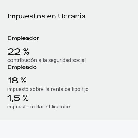
plataforma de forma flexible.
Sala de prensa
Integraciones
Impuestos en Ucrania
Asociarse
Optimiza los procesos con herramientas empresariales
Información sobre salarios y talento
Descubre oportunidades de colaborar con nosotros.
esenciales.
Centro de información
Remote Build
Próximamente
Empleador
Consultoría de integraciones y automatización con IA.
Obtén ayuda
SERVICIOS
22 %
Pregunta a un experto
Consulta todos los recursos
contribución a la seguridad social
CASOS PRÁCTICOS
Obtén ayuda de gente experta en RR. HH. globales
Empleado
y cumplimiento normativo.
18 %
BLOG
Comprobaciones de antecedentes
Nómina global
impuesto sobre la renta de tipo fijo
Simplifica los procesos de cribado de candidatos.
1,5 %
EOR y PEO
impuesto militar obligatorio
Cumplimiento normativo
Contractor Management
Adelántate a los riesgos de cumplimiento
normativo.
Impuestos
Gestión de dispositivos