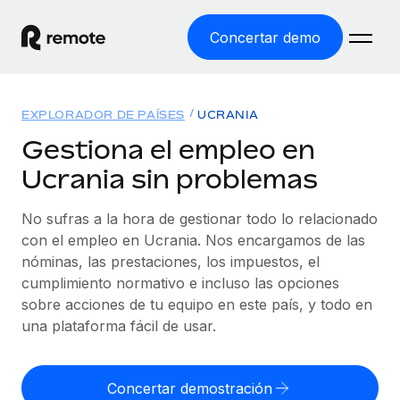
Concertar demo
Inicio
EXPLORADOR DE PAÍSES
UCRANIA
Productos
Gestiona el empleo en
Ucrania sin problemas
Soluciones
EMPLEO GLOBAL
Nómina global
No sufras a la hora de gestionar todo lo relacionado
Recursos
COBERTURA MUNDIAL
Gestiona las nóminas de forma sencilla y conforme a la
con el empleo en Ucrania. Nos encargamos de las
Explorador de países
legalidad.
nóminas, las prestaciones, los impuestos, el
Precios
HERRAMIENTAS Y CALCULADORAS
Consulta el soporte del empleo global según el país.
cumplimiento normativo e incluso las opciones
Employer of Record
Calculadora del riesgo de clasificación errónea
sobre acciones de tu equipo en este país, y todo en
Explorador estatal de EE. UU.
Expándete en todo el mundo sin gastar en entidades.
Consulta el riesgo de clasificación errónea por país.
una plataforma fácil de usar.
Simplifica la contratación en todos los estados de EE.
Español
Contractor of Record
Calculadora del coste por empleado
UU.
Contrata a autónomos en cualquier parte del mundo
Calcula lo que cuestan los empleados en total en
Concertar demostración
English
Comparador de Remote
cumpliendo la normativa.
cualquier país.