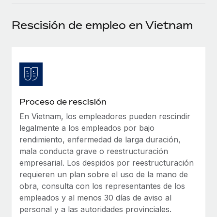
plataforma de forma flexible.
Sala de prensa
Integraciones
Rescisión de empleo en Vietnam
Asociarse
Optimiza los procesos con herramientas empresariales
Información sobre salarios y talento
Descubre oportunidades de colaborar con nosotros.
esenciales.
Centro de información
Remote Build
Próximamente
Consultoría de integraciones y automatización con IA.
Obtén ayuda
SERVICIOS
Pregunta a un experto
Consulta todos los recursos
Proceso de rescisión
CASOS PRÁCTICOS
Obtén ayuda de gente experta en RR. HH. globales
y cumplimiento normativo.
En Vietnam, los empleadores pueden rescindir
BLOG
legalmente a los empleados por bajo
Comprobaciones de antecedentes
Nómina global
rendimiento, enfermedad de larga duración,
Simplifica los procesos de cribado de candidatos.
mala conducta grave o reestructuración
EOR y PEO
empresarial. Los despidos por reestructuración
Cumplimiento normativo
requieren un plan sobre el uso de la mano de
Contractor Management
Adelántate a los riesgos de cumplimiento
obra, consulta con los representantes de los
normativo.
empleados y al menos 30 días de aviso al
Impuestos
personal y a las autoridades provinciales.
Gestión de dispositivos