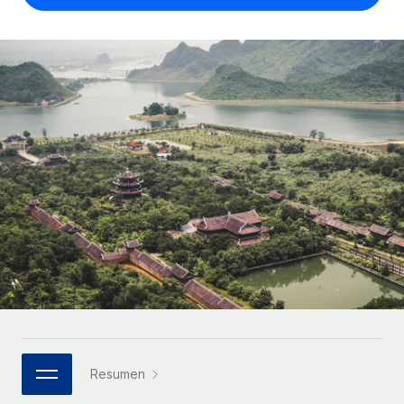
Compáranos con otras empresas.
Iniciar sesión
Contractor Management
Nederlands
Calculadora de pagos a autónomos
Integra y gestiona a autónomos globalmente.
Descubre opciones de divisas y tiempos de pago para
ETAPAS DE CRECIMIENTO
Français
autónomos globales.
PEO
Startups
Externaliza tareas laborales complejas.
Deutsch
Soluciones ágiles de RR. HH. globales y nóminas para
APRENDIZAJE CON REMOTE
empresas en crecimiento.
Español
Guías y recursos
INFRAESTRUCTURA
Mediana empresa
Conexión Remote
Casos prácticos
Amplía tu equipo con soluciones de RR. HH.
Italiano
Integra los RR. HH. en tus flujos de trabajo sin
personalizadas.
Glosario de RR. HH.
complicaciones.
Português (Portugal)
Empresa
Listas de verificación y plantillas
Plataforma
RR. HH. globales para grandes empresas.
日本語
Funciones esenciales de RR. HH. integradas para tu
Biblioteca de descripciones de puestos
equipo.
한국어
ASOCIARSE
Webinarios
Conectar
Nuevo
Socios tecnológicos estratégicos
Resumen
中文（简体）
Conecta cualquier herramienta de IA con Remote
Eventos
Integra la gestión de los RR. HH. globales en tu
mediante nuestro MCP.