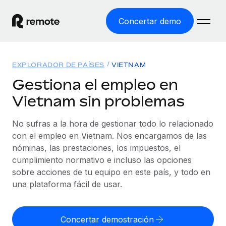
Concertar demo
Inicio
EXPLORADOR DE PAÍSES
VIETNAM
Productos
Gestiona el empleo en
Vietnam sin problemas
Soluciones
EMPLEO GLOBAL
Nómina global
No sufras a la hora de gestionar todo lo relacionado
Recursos
COBERTURA MUNDIAL
Gestiona las nóminas de forma sencilla y conforme a la
con el empleo en Vietnam. Nos encargamos de las
Explorador de países
legalidad.
nóminas, las prestaciones, los impuestos, el
Precios
HERRAMIENTAS Y CALCULADORAS
Consulta el soporte del empleo global según el país.
cumplimiento normativo e incluso las opciones
Employer of Record
Calculadora del riesgo de clasificación errónea
sobre acciones de tu equipo en este país, y todo en
Explorador estatal de EE. UU.
Expándete en todo el mundo sin gastar en entidades.
Consulta el riesgo de clasificación errónea por país.
una plataforma fácil de usar.
Simplifica la contratación en todos los estados de EE.
Español
Contractor of Record
Calculadora del coste por empleado
UU.
Contrata a autónomos en cualquier parte del mundo
Calcula lo que cuestan los empleados en total en
Concertar demostración
English
Comparador de Remote
cumpliendo la normativa.
cualquier país.