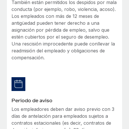
Explora el blog
También están permitidos los despidos por mala
Proporciona dispositivos tecnológicos y contrólalos
conducta (por ejemplo, robo, violencia, acoso).
en todo el mundo.
Los empleados con más de 12 meses de
BLOG
antigüedad pueden tener derecho a una
Apertura de entidades
asignación por pérdida de empleo, salvo que
Abre entidades conforme a la legalidad enseguida.
Novedades de producto de Remote:
estén cubiertos por el seguro de desempleo.
Integraciones con Gusto y Xero y Contractor
Una rescisión improcedente puede conllevar la
Movilidad y reubicación
Management Plus
readmisión del empleado y obligaciones de
Reubica a los empleados con facilidad.
La misión de Remote sigue siendo ayudar a empresas de
compensación.
todos los tamaños a contratar, gestionar y...
Prestaciones
Gestiona las prestaciones de los empleados sin
Más información
complicaciones.
Pento se convierte en un empleador equitativo
con Remote
Periodo de aviso
Gestionar las nóminas internamente es complicado. Tardas
Los empleadores deben dar aviso previo con 3
semanas en hacerlo manualmente y, al mes...
días de antelación para empleados sujetos a
contratos estacionales (es decir, contratos de
Más información