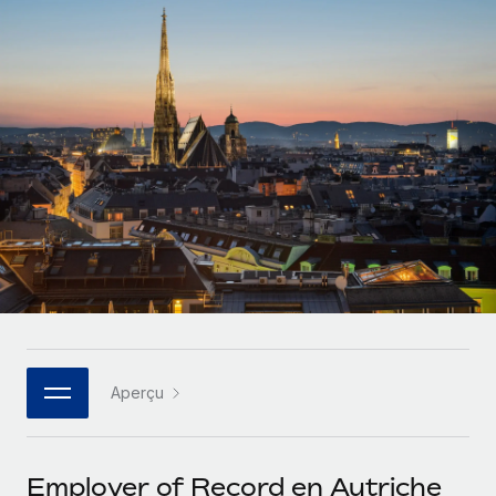
Comparer Remote
pays
Connexion
Gestion des freelances
Nederlands
Examinez notre service par rapport aux autres
Intégrez et gérez vos freelances partout dans le monde
Calculateur de paiement des freelances
Français
Découvrez les devises disponibles et les vitesses de
PEO
CROISSANCE
paiement pour vos freelances internationaux
Sous-traitez les opérations complexes liées à l’emploi
Deutsch
Start-ups
Des solutions agiles et internationales pour les RH et la
APPRENDRE AVEC REMOTE
Español
paie des entreprises en pleine croissance
INFRASTRUCTURE
Recherche et guides
Intégration Remote
Entreprises intermédiaires
Italiano
Intégrez vos RH aux flux de travail en toute simplicité
Études de cas
Développez vos équipes avec des solutions RH sur
mesure
Português (Portugal)
Plateforme
Glossaire RH
Des fonctions RH clés intégrées pour votre équipe
Entreprise
日本語
Checklists et modèles
Les RH à l’international pour les grandes entreprises
Connecter
Nouveau
Aperçu
Descriptions de postes
한국어
Connectez n'importe quel outil d’IA à Remote grâce à
notre MCP
TRAVAILLONS ENSEMBLE
Webinaires
中文（简体）
Employer of Record en Autriche
Partenaires stratégiques de la tech
Intégrations