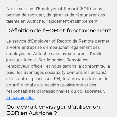
Événements
Intégrez les RH à l’international de manière flexible
Rationalisez vos processus avec des outils essentiels
Notre service d’Employer of Record (EOR) vous
Salle de presse
Devenir partenaire
permet de recruter, de gérer et de rémunérer des
Explorez avec nous vos opportunités de partenariat
talents en Autriche, rapidement et simplement.
SERVICES
Données sur les salaires et les talents
Définition de l’EOR et fonctionnement
Demandez aux experts
Remote Build
Bientôt disponible
Centre de ressources
Recevez des conseils d’experts sur les RH à
Conseil en intégrations et automatisations assistées par
Le service d’Employer of Record de Remote permet
l’international et la conformité
l’IA
Obtenir de l’aide
à votre entreprise d’embaucher légalement des
employés en Autriche sans avoir à créer d’entité
Contrôles d’antécédents
Voir toutes les ressources
juridique locale. Sur le papier, Remote est
Simplifiez vos processus de présélection des
ÉTUDES DE CAS
l’employeur officiel, et nous gérons la conformité, la
candidats
paie, les avantages sociaux (y compris les actions)
BLOG
et les autres processus RH, tout en vous laissant le
Remote Watchtower
Paie multipays
contrôle total de la gestion quotidienne et des
Gardez un temps d’avance sur les risques en
responsabilités professionnelles du collaborateur.
matière de conformité
EOR et PEO
En savoir plus
.
Gestion des appareils
Gestion des freelances
Qui devrait envisager d’utiliser un
Achetez et suivez vos équipements informatiques
EOR en Autriche ?
Taxes
dans le monde entier