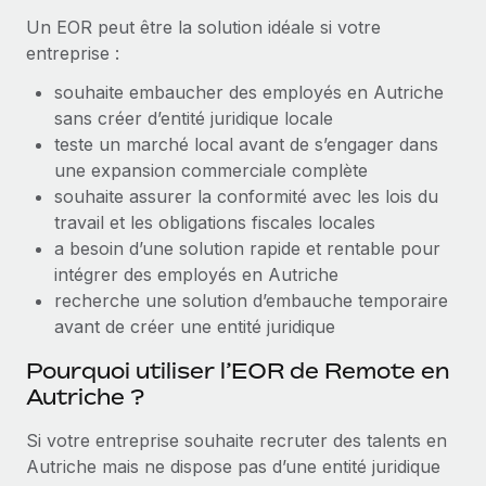
Un EOR peut être la solution idéale si votre
Explorer le blog
Création d’entité
entreprise :
Établissez des entités rapidement et en toute
souhaite embaucher des employés en Autriche
conformité
BLOG
sans créer d’entité juridique locale
Mobilité et déménagement international
teste un marché local avant de s’engager dans
Mises à jour des produits de Remote :
Organisez facilement le déménagement de vos
une expansion commerciale complète
Intégrations Gusto et Xero et Gestion des
employés
freelances Plus
souhaite assurer la conformité avec les lois du
travail et les obligations fiscales locales
Remote a toujours pour mission d'aider les entreprises de
Avantages sociaux
a besoin d’une solution rapide et rentable pour
toute taille à embaucher, gérer et payer...
Gérez facilement les avantages sociaux
intégrer des employés en Autriche
En savoir plus
recherche une solution d’embauche temporaire
avant de créer une entité juridique
Pourquoi utiliser l’EOR de Remote en
Comment Phiture gère ses 55 employés
Autriche ?
répartis dans 19 pays grâce à Remote
Phiture, un leader notable du conseil en matière de
Si votre entreprise souhaite recruter des talents en
croissance mobile internationale, encourage les...
Autriche mais ne dispose pas d’une entité juridique