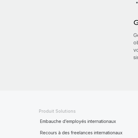
G
Gé
o
vo
s
Produit Solutions
Embauche d’employés internationaux
Recours à des freelances internationaux