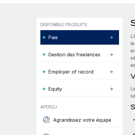
DISPONIBLE PRODUITS
L’
Paie
le
e
Gestion des freelances
sé
es
Employer of record
V
L
Equity
sa
S
APERÇU
Agrandissez votre équipe