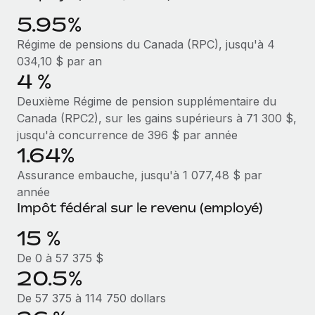
Explorer le blog
5.95%
Création d’entité
Établissez des entités rapidement et en toute
Régime de pensions du Canada (RPC), jusqu'à 4
conformité
034,10 $ par an
BLOG
4 %
Mobilité et déménagement international
Mises à jour des produits de Remote :
Deuxième Régime de pension supplémentaire du
Organisez facilement le déménagement de vos
Intégrations Gusto et Xero et Gestion des
Canada (RPC2), sur les gains supérieurs à 71 300 $,
employés
freelances Plus
jusqu'à concurrence de 396 $ par année
Remote a toujours pour mission d'aider les entreprises de
1.64%
Avantages sociaux
toute taille à embaucher, gérer et payer...
Gérez facilement les avantages sociaux
Assurance embauche, jusqu'à 1 077,48 $ par
année
En savoir plus
Impôt fédéral sur le revenu (employé)
15 %
Comment Phiture gère ses 55 employés
répartis dans 19 pays grâce à Remote
De 0 à 57 375 $
20.5%
Phiture, un leader notable du conseil en matière de
croissance mobile internationale, encourage les...
De 57 375 à 114 750 dollars