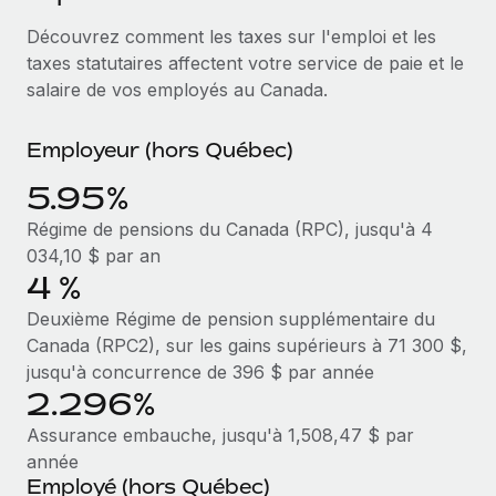
Événements
Intégrez les RH à l’international de manière flexible
Rationalisez vos processus avec des outils essentiels
Découvrez comment les taxes sur l'emploi et les
Salle de presse
Devenir partenaire
taxes statutaires affectent votre service de paie et le
Explorez avec nous vos opportunités de partenariat
salaire de vos employés au Canada.
SERVICES
Données sur les salaires et les talents
Demandez aux experts
Remote Build
Bientôt disponible
Centre de ressources
Employeur (hors Québec)
Recevez des conseils d’experts sur les RH à
Conseil en intégrations et automatisations assistées par
l’international et la conformité
l’IA
5.95%
Obtenir de l’aide
Régime de pensions du Canada (RPC), jusqu'à 4
Contrôles d’antécédents
Voir toutes les ressources
034,10 $ par an
Simplifiez vos processus de présélection des
ÉTUDES DE CAS
4 %
candidats
BLOG
Deuxième Régime de pension supplémentaire du
Remote Watchtower
Paie multipays
Canada (RPC2), sur les gains supérieurs à 71 300 $,
Gardez un temps d’avance sur les risques en
jusqu'à concurrence de 396 $ par année
matière de conformité
EOR et PEO
2.296%
Assurance embauche, jusqu'à 1,508,47 $ par
Gestion des appareils
Gestion des freelances
année
Achetez et suivez vos équipements informatiques
Taxes
Employé (hors Québec)
dans le monde entier