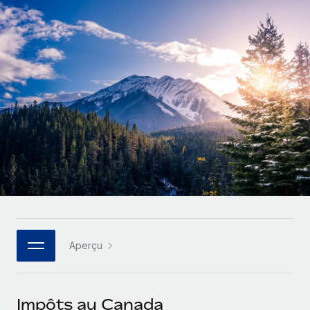
Comparer Remote
pays
Connexion
Gestion des freelances
Nederlands
Examinez notre service par rapport aux autres
Intégrez et gérez vos freelances partout dans le monde
Calculateur de paiement des freelances
Français
Découvrez les devises disponibles et les vitesses de
PEO
CROISSANCE
paiement pour vos freelances internationaux
Sous-traitez les opérations complexes liées à l’emploi
Deutsch
Start-ups
Des solutions agiles et internationales pour les RH et la
APPRENDRE AVEC REMOTE
Español
paie des entreprises en pleine croissance
INFRASTRUCTURE
Recherche et guides
Intégration Remote
Entreprises intermédiaires
Italiano
Intégrez vos RH aux flux de travail en toute simplicité
Études de cas
Développez vos équipes avec des solutions RH sur
mesure
Português (Portugal)
Plateforme
Glossaire RH
Des fonctions RH clés intégrées pour votre équipe
Entreprise
日本語
Checklists et modèles
Les RH à l’international pour les grandes entreprises
Connecter
Nouveau
Aperçu
Descriptions de postes
한국어
Connectez n'importe quel outil d’IA à Remote grâce à
notre MCP
TRAVAILLONS ENSEMBLE
Webinaires
中文（简体）
Impôts au Canada
Partenaires stratégiques de la tech
Intégrations