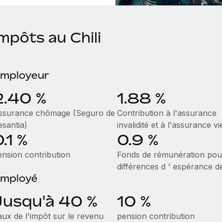
mpôts au Chili
mployeur
2.40 %
1.88 %
ssurance chômage (Seguro de
Contribution à l'assurance
esantia)
invalidité et à l'assurance vi
.1 %
0.9 %
ension contribution
Fonds de rémunération pou
différences d ' espérance
de
mployé
Jusqu'à 40 %
10 %
aux de l'impôt sur le revenu
pension contribution