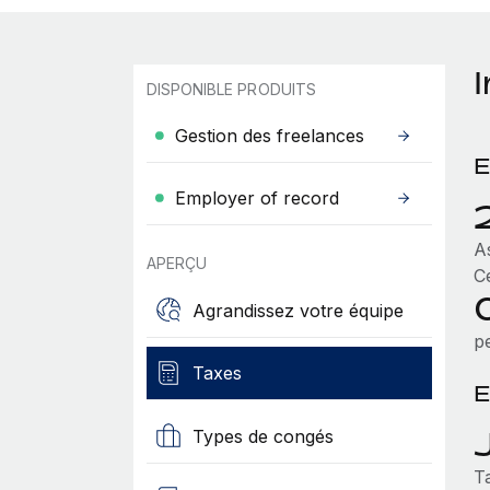
I
DISPONIBLE PRODUITS
Gestion des freelances
E
Employer of record
A
APERÇU
C
0
Agrandissez votre équipe
p
Taxes
E
Types de congés
T