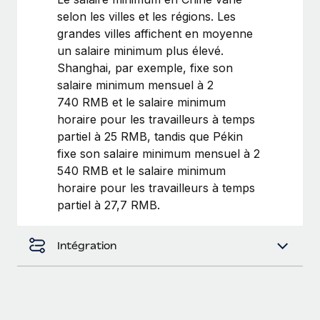
selon les villes et les régions. Les
Explorer le blog
Création d’entité
grandes villes affichent en moyenne
Établissez des entités rapidement et en toute
un salaire minimum plus élevé.
conformité
Shanghai, par exemple, fixe son
BLOG
salaire minimum mensuel à 2
Mobilité et déménagement international
Mises à jour des produits de Remote :
740 RMB et le salaire minimum
Organisez facilement le déménagement de vos
Intégrations Gusto et Xero et Gestion des
horaire pour les travailleurs à temps
employés
freelances Plus
partiel à 25 RMB, tandis que Pékin
Remote a toujours pour mission d'aider les entreprises de
fixe son salaire minimum mensuel à 2
Avantages sociaux
toute taille à embaucher, gérer et payer...
540 RMB et le salaire minimum
Gérez facilement les avantages sociaux
horaire pour les travailleurs à temps
En savoir plus
partiel à 27,7 RMB.
Intégration
Comment Phiture gère ses 55 employés
répartis dans 19 pays grâce à Remote
Phiture, un leader notable du conseil en matière de
croissance mobile internationale, encourage les...