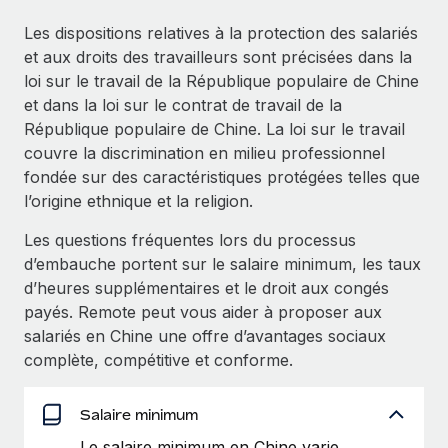
Événements
Intégrez les RH à l’international de manière flexible
Rationalisez vos processus avec des outils essentiels
Les dispositions relatives à la protection des salariés
Salle de presse
Devenir partenaire
et aux droits des travailleurs sont précisées dans la
Explorez avec nous vos opportunités de partenariat
loi sur le travail de la République populaire de Chine
SERVICES
Données sur les salaires et les talents
et dans la loi sur le contrat de travail de la
Demandez aux experts
Remote Build
Bientôt disponible
République populaire de Chine. La loi sur le travail
Centre de ressources
Recevez des conseils d’experts sur les RH à
Conseil en intégrations et automatisations assistées par
couvre la discrimination en milieu professionnel
l’international et la conformité
l’IA
Obtenir de l’aide
fondée sur des caractéristiques protégées telles que
l’origine ethnique et la religion.
Contrôles d’antécédents
Voir toutes les ressources
Simplifiez vos processus de présélection des
ÉTUDES DE CAS
Les questions fréquentes lors du processus
candidats
d’embauche portent sur le salaire minimum, les taux
BLOG
d’heures supplémentaires et le droit aux congés
Remote Watchtower
Paie multipays
payés. Remote peut vous aider à proposer aux
Gardez un temps d’avance sur les risques en
salariés en Chine une offre d’avantages sociaux
matière de conformité
EOR et PEO
complète, compétitive et conforme.
Gestion des appareils
Gestion des freelances
Salaire minimum
Achetez et suivez vos équipements informatiques
Taxes
dans le monde entier
Le salaire minimum en Chine varie