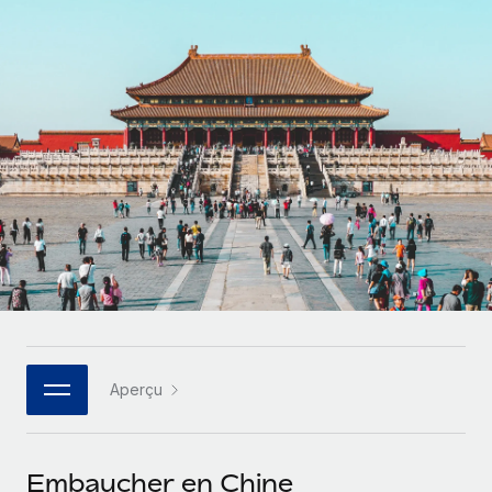
Comparer Remote
pays
Connexion
Gestion des freelances
Nederlands
Examinez notre service par rapport aux autres
Intégrez et gérez vos freelances partout dans le monde
Calculateur de paiement des freelances
Français
Découvrez les devises disponibles et les vitesses de
PEO
CROISSANCE
paiement pour vos freelances internationaux
Sous-traitez les opérations complexes liées à l’emploi
Deutsch
Start-ups
Des solutions agiles et internationales pour les RH et la
APPRENDRE AVEC REMOTE
Español
paie des entreprises en pleine croissance
INFRASTRUCTURE
Recherche et guides
Intégration Remote
Entreprises intermédiaires
Italiano
Intégrez vos RH aux flux de travail en toute simplicité
Études de cas
Développez vos équipes avec des solutions RH sur
mesure
Português (Portugal)
Plateforme
Glossaire RH
Des fonctions RH clés intégrées pour votre équipe
Entreprise
日本語
Checklists et modèles
Les RH à l’international pour les grandes entreprises
Connecter
Nouveau
Aperçu
Descriptions de postes
한국어
Connectez n'importe quel outil d’IA à Remote grâce à
notre MCP
TRAVAILLONS ENSEMBLE
Webinaires
中文（简体）
Embaucher en Chine
Partenaires stratégiques de la tech
Intégrations