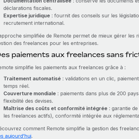
Documentation centralisée
: conserve les documents ess
déclarations fiscales.
Expertise juridique
: fournit des conseils sur les législat
recrutement international.
’approche simplifiée de Remote permet de mieux gérer les ri
stion des freelances pour les entreprises.
es paiements aux freelances sans fri
emote simplifie les paiements aux freelances grâce à :
Traitement automatisé
: validations en un clic, paiemen
temps réel.
Couverture mondiale
: paiements dans plus de 200 pays
flexibilité des devises.
Maîtrise des coûts et conformité intégrée
: garantie de
les freelances actifs), conformité intégrée aux réglementat
écouvrez comment Remote simplifie la gestion des freela
ès aujourd’hui
.