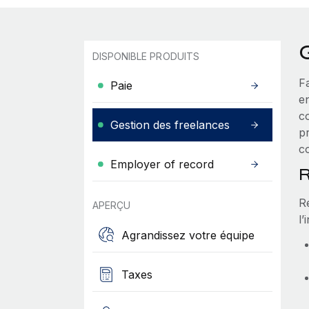
DISPONIBLE PRODUITS
F
Paie
en
c
Gestion des freelances
pr
co
Employer of record
R
R
APERÇU
l’
Agrandissez votre équipe
Taxes