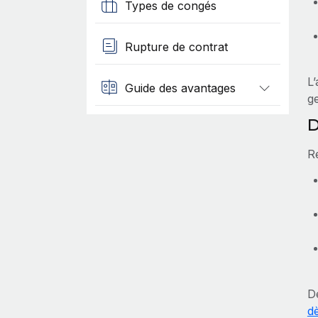
Types de congés
Rupture de contrat
L
Guide des avantages
ge
D
R
D
d