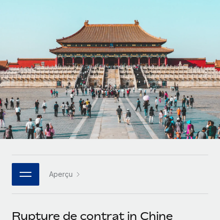
Comparer Remote
pays
Connexion
Gestion des freelances
Nederlands
Examinez notre service par rapport aux autres
Intégrez et gérez vos freelances partout dans le monde
Calculateur de paiement des freelances
Français
Découvrez les devises disponibles et les vitesses de
PEO
CROISSANCE
paiement pour vos freelances internationaux
Sous-traitez les opérations complexes liées à l’emploi
Deutsch
Start-ups
Des solutions agiles et internationales pour les RH et la
APPRENDRE AVEC REMOTE
Español
paie des entreprises en pleine croissance
INFRASTRUCTURE
Recherche et guides
Intégration Remote
Entreprises intermédiaires
Italiano
Intégrez vos RH aux flux de travail en toute simplicité
Études de cas
Développez vos équipes avec des solutions RH sur
mesure
Português (Portugal)
Plateforme
Glossaire RH
Des fonctions RH clés intégrées pour votre équipe
Entreprise
日本語
Checklists et modèles
Les RH à l’international pour les grandes entreprises
Connecter
Nouveau
Aperçu
Descriptions de postes
한국어
Connectez n'importe quel outil d’IA à Remote grâce à
notre MCP
TRAVAILLONS ENSEMBLE
Webinaires
中文（简体）
Rupture de contrat in Chine
Partenaires stratégiques de la tech
Intégrations