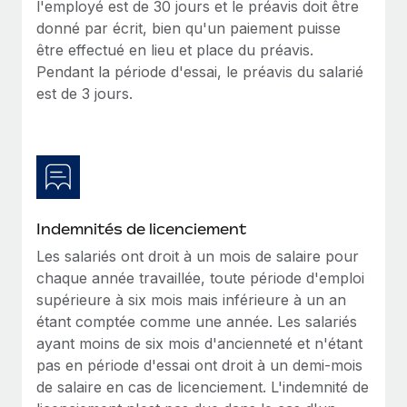
l'employé est de 30 jours et le préavis doit être
Explorer le blog
donné par écrit, bien qu'un paiement puisse
Création d’entité
être effectué en lieu et place du préavis.
Établissez des entités rapidement et en toute
Pendant la période d'essai, le préavis du salarié
conformité
BLOG
est de 3 jours.
Mobilité et déménagement international
Mises à jour des produits de Remote :
Organisez facilement le déménagement de vos
Intégrations Gusto et Xero et Gestion des
employés
freelances Plus
Remote a toujours pour mission d'aider les entreprises de
Avantages sociaux
toute taille à embaucher, gérer et payer...
Gérez facilement les avantages sociaux
Indemnités de licenciement
En savoir plus
Les salariés ont droit à un mois de salaire pour
chaque année travaillée, toute période d'emploi
supérieure à six mois mais inférieure à un an
Comment Phiture gère ses 55 employés
étant comptée comme une année. Les salariés
répartis dans 19 pays grâce à Remote
ayant moins de six mois d'ancienneté et n'étant
Phiture, un leader notable du conseil en matière de
pas en période d'essai ont droit à un demi-mois
croissance mobile internationale, encourage les...
de salaire en cas de licenciement. L'indemnité de