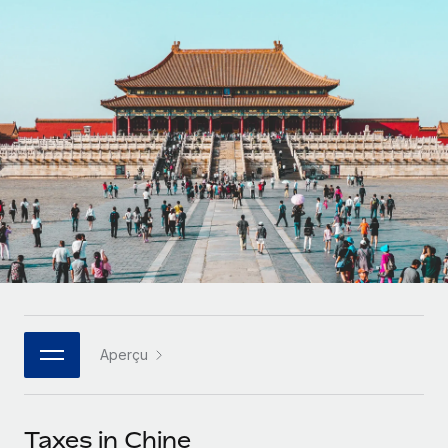
Comparer Remote
pays
Connexion
Gestion des freelances
Nederlands
Examinez notre service par rapport aux autres
Intégrez et gérez vos freelances partout dans le monde
Calculateur de paiement des freelances
Français
Découvrez les devises disponibles et les vitesses de
PEO
CROISSANCE
paiement pour vos freelances internationaux
Sous-traitez les opérations complexes liées à l’emploi
Deutsch
Start-ups
Des solutions agiles et internationales pour les RH et la
APPRENDRE AVEC REMOTE
Español
paie des entreprises en pleine croissance
INFRASTRUCTURE
Recherche et guides
Intégration Remote
Entreprises intermédiaires
Italiano
Intégrez vos RH aux flux de travail en toute simplicité
Études de cas
Développez vos équipes avec des solutions RH sur
mesure
Português (Portugal)
Plateforme
Glossaire RH
Des fonctions RH clés intégrées pour votre équipe
Entreprise
日本語
Checklists et modèles
Les RH à l’international pour les grandes entreprises
Connecter
Nouveau
Aperçu
Descriptions de postes
한국어
Connectez n'importe quel outil d’IA à Remote grâce à
notre MCP
TRAVAILLONS ENSEMBLE
Webinaires
中文（简体）
Taxes in Chine
Partenaires stratégiques de la tech
Intégrations