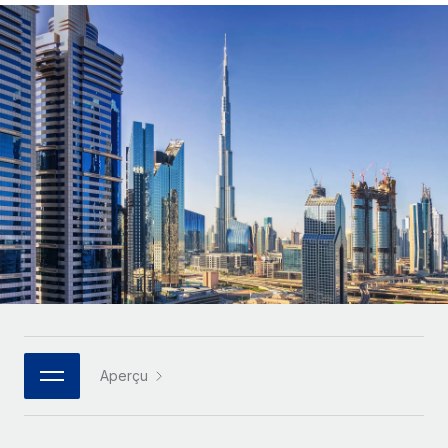
Comparer Remote
pays
Connexion
Gestion des freelances
Nederlands
Examinez notre service par rapport aux autres
Intégrez et gérez vos freelances partout dans le monde
Calculateur de paiement des freelances
Français
Découvrez les devises disponibles et les vitesses de
PEO
CROISSANCE
paiement pour vos freelances internationaux
Sous-traitez les opérations complexes liées à l’emploi
Deutsch
Start-ups
Des solutions agiles et internationales pour les RH et la
APPRENDRE AVEC REMOTE
Español
paie des entreprises en pleine croissance
INFRASTRUCTURE
Recherche et guides
Intégration Remote
Entreprises intermédiaires
Italiano
Intégrez vos RH aux flux de travail en toute simplicité
Études de cas
Développez vos équipes avec des solutions RH sur
mesure
Português (Portugal)
Plateforme
Glossaire RH
Des fonctions RH clés intégrées pour votre équipe
Entreprise
日本語
Checklists et modèles
Les RH à l’international pour les grandes entreprises
Connecter
Nouveau
Descriptions de postes
한국어
Connectez n'importe quel outil d’IA à Remote grâce à
Aperçu
notre MCP
TRAVAILLONS ENSEMBLE
Webinaires
中文（简体）
Partenaires stratégiques de la tech
Intégrations