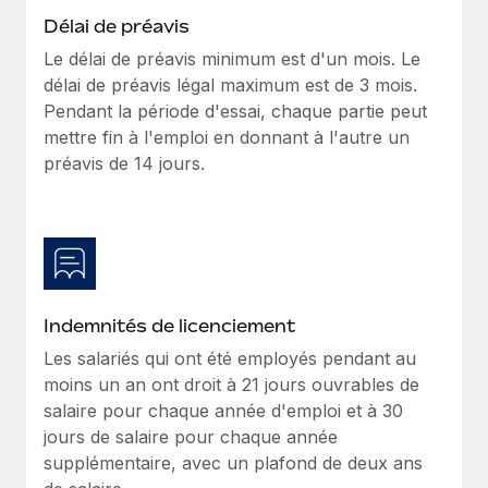
Intégration Remote x BambooHR : du local à
Délai de préavis
Explorer le blog
Création d’entité
l’international, le recrutement sans changer de
Le délai de préavis minimum est d'un mois. Le
plateforme
Établissez des entités rapidement et en toute
délai de préavis légal maximum est de 3 mois.
conformité
Impact Les clients BambooHR peuvent désormais
BLOG
Pendant la période d'essai, chaque partie peut
embaucher et gérer les employés internationaux...
mettre fin à l'emploi en donnant à l'autre un
Mobilité et déménagement international
Mises à jour des produits de Remote :
préavis de 14 jours.
En savoir plus
Organisez facilement le déménagement de vos
Intégrations Gusto et Xero et Gestion des
employés
freelances Plus
Remote a toujours pour mission d'aider les entreprises de
Avantages sociaux
toute taille à embaucher, gérer et payer...
Gérez facilement les avantages sociaux
En savoir plus
Indemnités de licenciement
Les salariés qui ont été employés pendant au
Comment Phiture gère ses 55 employés
moins un an ont droit à 21 jours ouvrables de
répartis dans 19 pays grâce à Remote
salaire pour chaque année d'emploi et à 30
Phiture, un leader notable du conseil en matière de
jours de salaire pour chaque année
croissance mobile internationale, encourage les...
supplémentaire, avec un plafond de deux ans