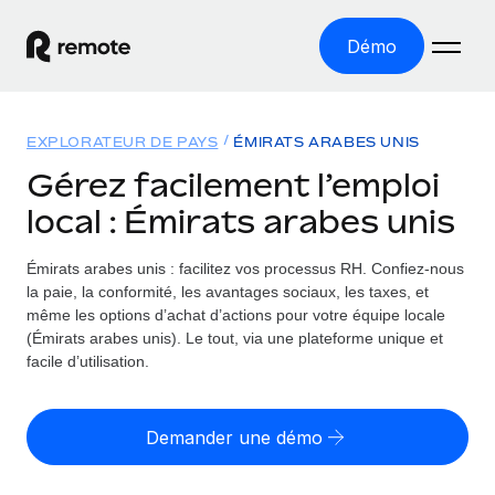
Démo
Accueil
EXPLORATEUR DE PAYS
ÉMIRATS ARABES UNIS
Les produits
Gérez facilement l’emploi
local : Émirats arabes unis
Solutions
EMPLOI À L’INTERNATIONAL
Paie multipays
Émirats arabes unis : facilitez vos processus RH.
Confiez-nous
Ressources
COUVERTURE MONDIALE
Gérez la paie facilement et en toute conformité
la paie, la conformité, les avantages sociaux, les taxes, et
Explorateur de pays
même les options d’achat d’actions pour votre équipe locale
Tarification
OUTILS & CALCULATEURS
Employer of record
(Émirats arabes unis). Le tout, via une plateforme unique et
Toutes les informations sur l’emploi à l’international,
Développez-vous à l’international sans frais liés aux
facile d’utilisation.
Outil de calcul du risque de requalification de
pays par pays
entités
contrat
Explorateur des États-Unis (par État)
Évaluez le risque de requalification de contrat par pays
English (United States)
Pilotage 360 des freelances
Demander une démo
Simplifiez l’embauche à travers les différents États des
Sollicitez vos freelances en toute conformité partout
Calculateur du coût des employés
États-Unis
English
dans le monde
Calculez le coût total des employés dans n’importe quel