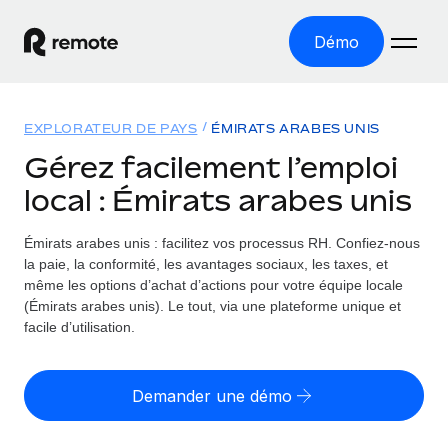
Démo
Accueil
EXPLORATEUR DE PAYS
ÉMIRATS ARABES UNIS
Les produits
Gérez facilement l’emploi
local : Émirats arabes unis
Solutions
EMPLOI À L’INTERNATIONAL
Paie multipays
Émirats arabes unis : facilitez vos processus RH.
Confiez-nous
Ressources
COUVERTURE MONDIALE
Gérez la paie facilement et en toute conformité
la paie, la conformité, les avantages sociaux, les taxes, et
Explorateur de pays
même les options d’achat d’actions pour votre équipe locale
Tarification
OUTILS & CALCULATEURS
Employer of record
(Émirats arabes unis). Le tout, via une plateforme unique et
Toutes les informations sur l’emploi à l’international,
Développez-vous à l’international sans frais liés aux
facile d’utilisation.
Outil de calcul du risque de requalification de
pays par pays
entités
contrat
Explorateur des États-Unis (par État)
Évaluez le risque de requalification de contrat par pays
English (United States)
Pilotage 360 des freelances
Demander une démo
Simplifiez l’embauche à travers les différents États des
Sollicitez vos freelances en toute conformité partout
Calculateur du coût des employés
États-Unis
English
dans le monde
Calculez le coût total des employés dans n’importe quel