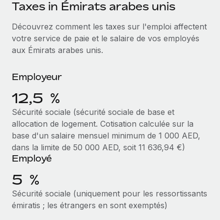
Événements
Taxes in Émirats arabes unis
Intégrez les RH à l’international de manière flexible
Rationalisez vos processus avec des outils essentiels
Salle de presse
Découvrez comment les taxes sur l'emploi affectent
Devenir partenaire
votre service de paie et le salaire de vos employés
Explorez avec nous vos opportunités de partenariat
SERVICES
Données sur les salaires et les talents
aux Émirats arabes unis.
Demandez aux experts
Remote Build
Bientôt disponible
Centre de ressources
Recevez des conseils d’experts sur les RH à
Conseil en intégrations et automatisations assistées par
Employeur
l’international et la conformité
l’IA
Obtenir de l’aide
12,5 %
Contrôles d’antécédents
Voir toutes les ressources
Sécurité sociale (sécurité sociale de base et
Simplifiez vos processus de présélection des
ÉTUDES DE CAS
allocation de logement. Cotisation calculée sur la
candidats
base d'un salaire mensuel minimum de 1 000 AED,
BLOG
Comment Weaviate, l'as de l'IA, a développé
dans la limite de 50 000 AED, soit 11 636,94 €)
ses effectifs de 120 % avec Remote
Remote Watchtower
Paie multipays
Employé
Gardez un temps d’avance sur les risques en
Weaviate en bref Weaviate crée des infrastructures open
matière de conformité
EOR et PEO
source et AI-first. Sa mission est...
5 %
Gestion des appareils
Gestion des freelances
Sécurité sociale (uniquement pour les ressortissants
En savoir plus
émiratis ; les étrangers en sont exemptés)
Achetez et suivez vos équipements informatiques
Taxes
dans le monde entier