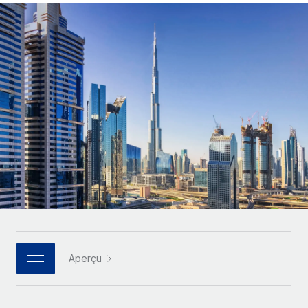
Comparer Remote
pays
Connexion
Gestion des freelances
Nederlands
Examinez notre service par rapport aux autres
Intégrez et gérez vos freelances partout dans le monde
Calculateur de paiement des freelances
Français
Découvrez les devises disponibles et les vitesses de
PEO
CROISSANCE
paiement pour vos freelances internationaux
Sous-traitez les opérations complexes liées à l’emploi
Deutsch
Start-ups
Des solutions agiles et internationales pour les RH et la
APPRENDRE AVEC REMOTE
Español
paie des entreprises en pleine croissance
INFRASTRUCTURE
Recherche et guides
Intégration Remote
Entreprises intermédiaires
Italiano
Intégrez vos RH aux flux de travail en toute simplicité
Études de cas
Développez vos équipes avec des solutions RH sur
mesure
Português (Portugal)
Plateforme
Glossaire RH
Des fonctions RH clés intégrées pour votre équipe
Entreprise
日本語
Checklists et modèles
Les RH à l’international pour les grandes entreprises
Connecter
Nouveau
Descriptions de postes
한국어
Connectez n'importe quel outil d’IA à Remote grâce à
Aperçu
notre MCP
TRAVAILLONS ENSEMBLE
Webinaires
中文（简体）
Partenaires stratégiques de la tech
Intégrations