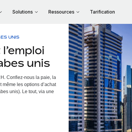
Solutions
Ressources
Tarification
ES UNIS
l’emploi
rabes unis
RH.
Confiez-nous la paie, la
et même les options d’achat
bes unis). Le tout, via une