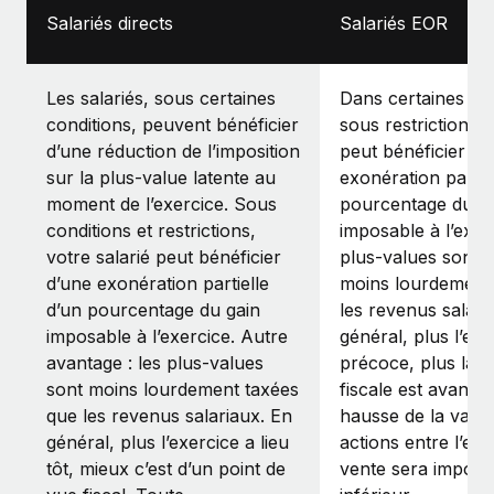
Salariés directs
Salariés EOR
Les salariés, sous certaines
Dans certaines con
conditions, peuvent bénéficier
sous restrictions, l
d’une réduction de l’imposition
peut bénéficier d’
sur la plus-value latente au
exonération partie
moment de l’exercice. Sous
pourcentage du g
conditions et restrictions,
imposable à l’exer
votre salarié peut bénéficier
plus-values sont 
d’une exonération partielle
moins lourdement
d’un pourcentage du gain
les revenus salari
imposable à l’exercice. Autre
général, plus l’exe
avantage : les plus-values
précoce, plus la si
sont moins lourdement taxées
fiscale est avanta
que les revenus salariaux. En
hausse de la vale
général, plus l’exercice a lieu
actions entre l’exe
tôt, mieux c’est d’un point de
vente sera imposé