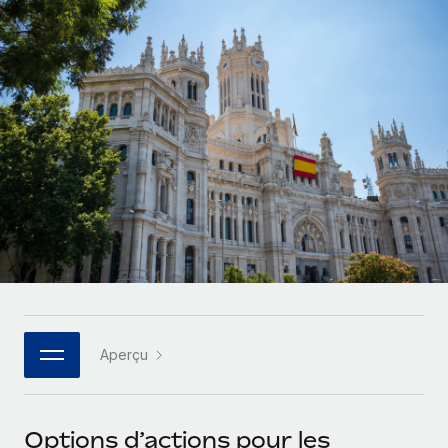
Comparer Remote
pays
Connexion
Gestion des freelances
Nederlands
Examinez notre service par rapport aux autres
Intégrez et gérez vos freelances partout dans le monde
Calculateur de paiement des freelances
Français
Découvrez les devises disponibles et les vitesses de
PEO
CROISSANCE
paiement pour vos freelances internationaux
Sous-traitez les opérations complexes liées à l’emploi
Deutsch
Start-ups
Des solutions agiles et internationales pour les RH et la
APPRENDRE AVEC REMOTE
Español
paie des entreprises en pleine croissance
INFRASTRUCTURE
Recherche et guides
Intégration Remote
Entreprises intermédiaires
Italiano
Intégrez vos RH aux flux de travail en toute simplicité
Études de cas
Développez vos équipes avec des solutions RH sur
mesure
Português (Portugal)
Plateforme
Glossaire RH
Des fonctions RH clés intégrées pour votre équipe
Entreprise
日本語
Checklists et modèles
Les RH à l’international pour les grandes entreprises
Connecter
Nouveau
Aperçu
Descriptions de postes
한국어
Connectez n'importe quel outil d’IA à Remote grâce à
notre MCP
TRAVAILLONS ENSEMBLE
Webinaires
中文（简体）
Options d’actions pour les
Partenaires stratégiques de la tech
Intégrations