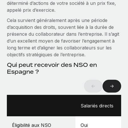
déterminé d’actions de votre société à un prix fixe,
Intégration Remote x BambooHR : du local à
Explorer le blog
appelé prix d’exercice.
Création d’entité
l’international, le recrutement sans changer de
plateforme
Établissez des entités rapidement et en toute
Cela survient généralement après une période
conformité
Impact Les clients BambooHR peuvent désormais
d’acquisition des droits, souvent liée à la durée de
BLOG
embaucher et gérer les employés internationaux...
présence du collaborateur dans l’entreprise. Il s’agit
Mobilité et déménagement international
Mises à jour des produits de Remote :
d’un excellent moyen de favoriser l’engagement à
En savoir plus
Organisez facilement le déménagement de vos
Intégrations Gusto et Xero et Gestion des
long terme et d’aligner les collaborateurs sur les
employés
freelances Plus
objectifs stratégiques de l’entreprise.
Remote a toujours pour mission d'aider les entreprises de
Avantages sociaux
Qui peut recevoir des NSO en
toute taille à embaucher, gérer et payer...
Gérez facilement les avantages sociaux
Espagne ?
En savoir plus
←
→
Comment Phiture gère ses 55 employés
répartis dans 19 pays grâce à Remote
Salariés directs
Phiture, un leader notable du conseil en matière de
croissance mobile internationale, encourage les...
Éligibilité aux NSO
Oui