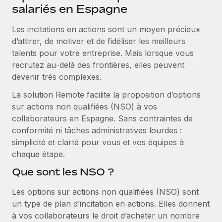
Événements
salariés en Espagne
Intégrez les RH à l’international de manière flexible
Rationalisez vos processus avec des outils essentiels
Salle de presse
Devenir partenaire
Les incitations en actions sont un moyen précieux
Explorez avec nous vos opportunités de partenariat
d’attirer, de motiver et de fidéliser les meilleurs
SERVICES
Données sur les salaires et les talents
talents pour votre entreprise. Mais lorsque vous
Demandez aux experts
Remote Build
Bientôt disponible
recrutez au‑delà des frontières, elles peuvent
Centre de ressources
Recevez des conseils d’experts sur les RH à
Conseil en intégrations et automatisations assistées par
devenir très complexes.
l’international et la conformité
l’IA
Obtenir de l’aide
La solution Remote facilite la proposition d’options
Contrôles d’antécédents
Voir toutes les ressources
sur actions non qualifiées (NSO) à vos
Simplifiez vos processus de présélection des
ÉTUDES DE CAS
collaborateurs en Espagne. Sans contraintes de
candidats
conformité ni tâches administratives lourdes :
BLOG
Comment Weaviate, l'as de l'IA, a développé
simplicité et clarté pour vous et vos équipes à
ses effectifs de 120 % avec Remote
Remote Watchtower
chaque étape.
Paie multipays
Gardez un temps d’avance sur les risques en
Weaviate en bref Weaviate crée des infrastructures open
Que sont les NSO ?
matière de conformité
EOR et PEO
source et AI-first. Sa mission est...
Les options sur actions non qualifiées (NSO) sont
Gestion des appareils
Gestion des freelances
En savoir plus
un type de plan d’incitation en actions. Elles donnent
Achetez et suivez vos équipements informatiques
Taxes
à vos collaborateurs le droit d’acheter un nombre
dans le monde entier