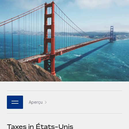
Comparer Remote
pays
Connexion
Gestion des freelances
Nederlands
Examinez notre service par rapport aux autres
Intégrez et gérez vos freelances partout dans le monde
Calculateur de paiement des freelances
Français
Découvrez les devises disponibles et les vitesses de
PEO
CROISSANCE
paiement pour vos freelances internationaux
Sous-traitez les opérations complexes liées à l’emploi
Deutsch
Start-ups
Des solutions agiles et internationales pour les RH et la
APPRENDRE AVEC REMOTE
Español
paie des entreprises en pleine croissance
INFRASTRUCTURE
Recherche et guides
Intégration Remote
Entreprises intermédiaires
Italiano
Intégrez vos RH aux flux de travail en toute simplicité
Études de cas
Développez vos équipes avec des solutions RH sur
mesure
Português (Portugal)
Plateforme
Glossaire RH
Des fonctions RH clés intégrées pour votre équipe
Entreprise
日本語
Checklists et modèles
Les RH à l’international pour les grandes entreprises
Connecter
Nouveau
Aperçu
Descriptions de postes
한국어
Connectez n'importe quel outil d’IA à Remote grâce à
notre MCP
TRAVAILLONS ENSEMBLE
Webinaires
中文（简体）
Taxes in États-Unis
Partenaires stratégiques de la tech
Intégrations