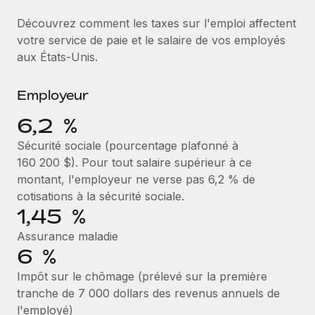
Événements
Intégrez les RH à l’international de manière flexible
Rationalisez vos processus avec des outils essentiels
Découvrez comment les taxes sur l'emploi affectent
Salle de presse
Devenir partenaire
votre service de paie et le salaire de vos employés
Explorez avec nous vos opportunités de partenariat
aux États-Unis.
SERVICES
Données sur les salaires et les talents
Demandez aux experts
Remote Build
Bientôt disponible
Centre de ressources
Employeur
Recevez des conseils d’experts sur les RH à
Conseil en intégrations et automatisations assistées par
l’international et la conformité
l’IA
6,2 %
Obtenir de l’aide
Sécurité sociale (pourcentage plafonné à
Contrôles d’antécédents
Voir toutes les ressources
160 200 $). Pour tout salaire supérieur à ce
Simplifiez vos processus de présélection des
ÉTUDES DE CAS
montant, l'employeur ne verse pas 6,2 % de
candidats
cotisations à la sécurité sociale.
BLOG
1,45 %
Remote Watchtower
Paie multipays
Gardez un temps d’avance sur les risques en
Assurance maladie
matière de conformité
EOR et PEO
6 %
Impôt sur le chômage (prélevé sur la première
Gestion des appareils
Gestion des freelances
tranche de 7 000 dollars des revenus annuels de
Achetez et suivez vos équipements informatiques
Taxes
l'employé)
dans le monde entier