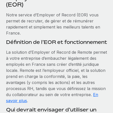
Événements
(EOR)
Intégrez les RH à l’international de manière flexible
Rationalisez vos processus avec des outils essentiels
Salle de presse
Devenir partenaire
Notre service d’Employer of Record (EOR) vous
Explorez avec nous vos opportunités de partenariat
permet de recruter, de gérer et de rémunérer
SERVICES
Données sur les salaires et les talents
rapidement et simplement les meilleurs talents en
Demandez aux experts
Remote Build
Bientôt disponible
France.
Centre de ressources
Recevez des conseils d’experts sur les RH à
Conseil en intégrations et automatisations assistées par
Définition de l’EOR et fonctionnement
l’international et la conformité
l’IA
Obtenir de l’aide
La solution d’Employer of Record de Remote permet
Contrôles d’antécédents
Voir toutes les ressources
à votre entreprise d’embaucher légalement des
Simplifiez vos processus de présélection des
ÉTUDES DE CAS
employés en France sans créer d’entité juridique
candidats
locale. Remote est l’employeur officiel, et la solution
BLOG
Remote Watchtower
prend en charge la conformité, la paie, les
Paie multipays
Gardez un temps d’avance sur les risques en
avantages (y compris les actions) et les autres
matière de conformité
processus RH, tandis que vous définissez la mission
EOR et PEO
du collaborateur au sein de votre entreprise.
En
Gestion des appareils
Gestion des freelances
savoir plus
.
Achetez et suivez vos équipements informatiques
Qui devrait envisager d’utiliser un
Taxes
dans le monde entier