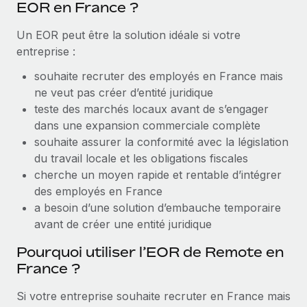
EOR en France ?
Explorer le blog
Création d’entité
Un EOR peut être la solution idéale si votre
Établissez des entités rapidement et en toute
entreprise :
conformité
BLOG
souhaite recruter des employés en France mais
Mobilité et déménagement international
ne veut pas créer d’entité juridique
Mises à jour des produits de Remote :
Organisez facilement le déménagement de vos
teste des marchés locaux avant de s’engager
Intégrations Gusto et Xero et Gestion des
employés
freelances Plus
dans une expansion commerciale complète
souhaite assurer la conformité avec la législation
Remote a toujours pour mission d'aider les entreprises de
Avantages sociaux
du travail locale et les obligations fiscales
toute taille à embaucher, gérer et payer...
Gérez facilement les avantages sociaux
cherche un moyen rapide et rentable d’intégrer
En savoir plus
des employés en France
a besoin d’une solution d’embauche temporaire
avant de créer une entité juridique
Comment Phiture gère ses 55 employés
répartis dans 19 pays grâce à Remote
Pourquoi utiliser l’EOR de Remote en
France ?
Phiture, un leader notable du conseil en matière de
croissance mobile internationale, encourage les...
Si votre entreprise souhaite recruter en France mais