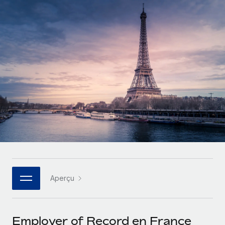
Comparer Remote
pays
Connexion
Gestion des freelances
Nederlands
Examinez notre service par rapport aux autres
Intégrez et gérez vos freelances partout dans le monde
Calculateur de paiement des freelances
Français
Découvrez les devises disponibles et les vitesses de
PEO
CROISSANCE
paiement pour vos freelances internationaux
Sous-traitez les opérations complexes liées à l’emploi
Deutsch
Start-ups
Des solutions agiles et internationales pour les RH et la
APPRENDRE AVEC REMOTE
Español
paie des entreprises en pleine croissance
INFRASTRUCTURE
Recherche et guides
Intégration Remote
Entreprises intermédiaires
Italiano
Intégrez vos RH aux flux de travail en toute simplicité
Études de cas
Développez vos équipes avec des solutions RH sur
mesure
Português (Portugal)
Plateforme
Glossaire RH
Des fonctions RH clés intégrées pour votre équipe
Entreprise
日本語
Checklists et modèles
Les RH à l’international pour les grandes entreprises
Connecter
Nouveau
Aperçu
Descriptions de postes
한국어
Connectez n'importe quel outil d’IA à Remote grâce à
notre MCP
TRAVAILLONS ENSEMBLE
Webinaires
中文（简体）
Employer of Record en France
Partenaires stratégiques de la tech
Intégrations