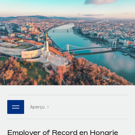
Comparer Remote
pays
Connexion
Gestion des freelances
Nederlands
Examinez notre service par rapport aux autres
Intégrez et gérez vos freelances partout dans le monde
Calculateur de paiement des freelances
Français
Découvrez les devises disponibles et les vitesses de
PEO
CROISSANCE
paiement pour vos freelances internationaux
Sous-traitez les opérations complexes liées à l’emploi
Deutsch
Start-ups
Des solutions agiles et internationales pour les RH et la
APPRENDRE AVEC REMOTE
Español
paie des entreprises en pleine croissance
INFRASTRUCTURE
Recherche et guides
Intégration Remote
Entreprises intermédiaires
Italiano
Intégrez vos RH aux flux de travail en toute simplicité
Études de cas
Développez vos équipes avec des solutions RH sur
mesure
Português (Portugal)
Plateforme
Glossaire RH
Des fonctions RH clés intégrées pour votre équipe
Entreprise
日本語
Checklists et modèles
Les RH à l’international pour les grandes entreprises
Connecter
Nouveau
Aperçu
Descriptions de postes
한국어
Connectez n'importe quel outil d’IA à Remote grâce à
notre MCP
TRAVAILLONS ENSEMBLE
Webinaires
中文（简体）
Employer of Record en Hongrie
Partenaires stratégiques de la tech
Intégrations