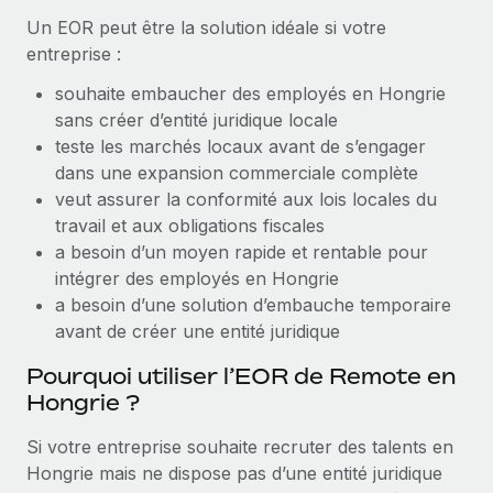
Un EOR peut être la solution idéale si votre
Explorer le blog
Création d’entité
entreprise :
Établissez des entités rapidement et en toute
souhaite embaucher des employés en Hongrie
conformité
BLOG
sans créer d’entité juridique locale
Mobilité et déménagement international
teste les marchés locaux avant de s’engager
Mises à jour des produits de Remote :
Organisez facilement le déménagement de vos
dans une expansion commerciale complète
Intégrations Gusto et Xero et Gestion des
employés
freelances Plus
veut assurer la conformité aux lois locales du
travail et aux obligations fiscales
Remote a toujours pour mission d'aider les entreprises de
Avantages sociaux
a besoin d’un moyen rapide et rentable pour
toute taille à embaucher, gérer et payer...
Gérez facilement les avantages sociaux
intégrer des employés en Hongrie
En savoir plus
a besoin d’une solution d’embauche temporaire
avant de créer une entité juridique
Pourquoi utiliser l’EOR de Remote en
Comment Phiture gère ses 55 employés
Hongrie ?
répartis dans 19 pays grâce à Remote
Phiture, un leader notable du conseil en matière de
Si votre entreprise souhaite recruter des talents en
croissance mobile internationale, encourage les...
Hongrie mais ne dispose pas d’une entité juridique