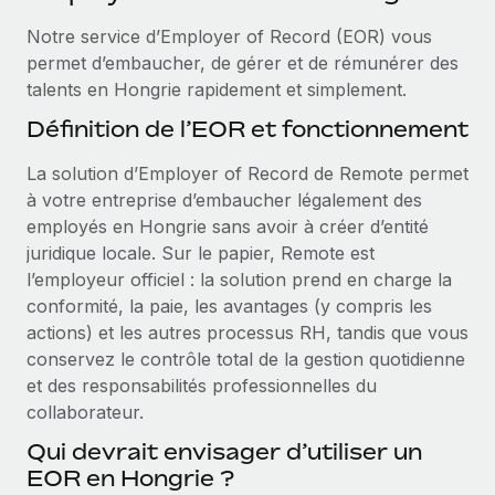
Événements
Intégrez les RH à l’international de manière flexible
Rationalisez vos processus avec des outils essentiels
Notre service d’Employer of Record (EOR) vous
Salle de presse
Devenir partenaire
permet d’embaucher, de gérer et de rémunérer des
Explorez avec nous vos opportunités de partenariat
talents en Hongrie rapidement et simplement.
SERVICES
Données sur les salaires et les talents
Définition de l’EOR et fonctionnement
Demandez aux experts
Remote Build
Bientôt disponible
Centre de ressources
Recevez des conseils d’experts sur les RH à
Conseil en intégrations et automatisations assistées par
La solution d’Employer of Record de Remote permet
l’international et la conformité
l’IA
Obtenir de l’aide
à votre entreprise d’embaucher légalement des
employés en Hongrie sans avoir à créer d’entité
Contrôles d’antécédents
Voir toutes les ressources
juridique locale. Sur le papier, Remote est
Simplifiez vos processus de présélection des
ÉTUDES DE CAS
l’employeur officiel : la solution prend en charge la
candidats
conformité, la paie, les avantages (y compris les
BLOG
actions) et les autres processus RH, tandis que vous
Remote Watchtower
Paie multipays
conservez le contrôle total de la gestion quotidienne
Gardez un temps d’avance sur les risques en
et des responsabilités professionnelles du
matière de conformité
EOR et PEO
collaborateur.
Gestion des appareils
Gestion des freelances
Qui devrait envisager d’utiliser un
Achetez et suivez vos équipements informatiques
EOR en Hongrie ?
Taxes
dans le monde entier