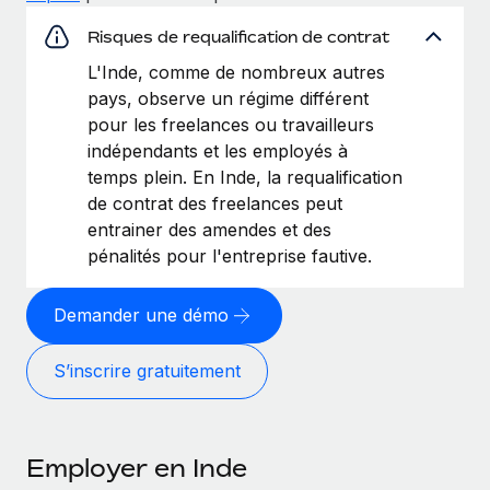
Explorer le blog
Risques de requalification de contrat
Création d’entité
Établissez des entités rapidement et en toute
L'Inde, comme de nombreux autres
conformité
pays, observe un régime différent
BLOG
pour les freelances ou travailleurs
Mobilité et déménagement international
indépendants et les employés à
Mises à jour des produits de Remote :
Organisez facilement le déménagement de vos
Intégrations Gusto et Xero et Gestion des
temps plein. En Inde, la requalification
employés
freelances Plus
de contrat des freelances peut
entrainer des amendes et des
Remote a toujours pour mission d'aider les entreprises de
Avantages sociaux
pénalités pour l'entreprise fautive.
toute taille à embaucher, gérer et payer...
Gérez facilement les avantages sociaux
En savoir plus
Demander une démo
S’inscrire gratuitement
Comment Phiture gère ses 55 employés
répartis dans 19 pays grâce à Remote
Phiture, un leader notable du conseil en matière de
croissance mobile internationale, encourage les...
Employer en Inde