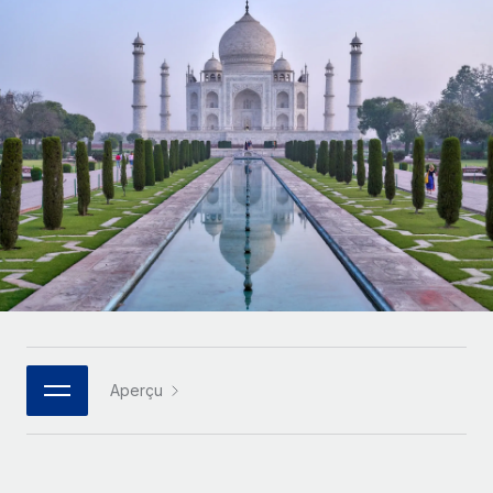
Comparer Remote
pays
Connexion
Gestion des freelances
Nederlands
Examinez notre service par rapport aux autres
Intégrez et gérez vos freelances partout dans le monde
Calculateur de paiement des freelances
Français
Découvrez les devises disponibles et les vitesses de
PEO
CROISSANCE
paiement pour vos freelances internationaux
Sous-traitez les opérations complexes liées à l’emploi
Deutsch
Start-ups
Des solutions agiles et internationales pour les RH et la
APPRENDRE AVEC REMOTE
Español
paie des entreprises en pleine croissance
INFRASTRUCTURE
Recherche et guides
Intégration Remote
Entreprises intermédiaires
Italiano
Intégrez vos RH aux flux de travail en toute simplicité
Études de cas
Développez vos équipes avec des solutions RH sur
mesure
Português (Portugal)
Plateforme
Glossaire RH
Des fonctions RH clés intégrées pour votre équipe
Entreprise
日本語
Checklists et modèles
Les RH à l’international pour les grandes entreprises
Connecter
Nouveau
Aperçu
Descriptions de postes
한국어
Connectez n'importe quel outil d’IA à Remote grâce à
notre MCP
TRAVAILLONS ENSEMBLE
Webinaires
中文（简体）
Partenaires stratégiques de la tech
Intégrations