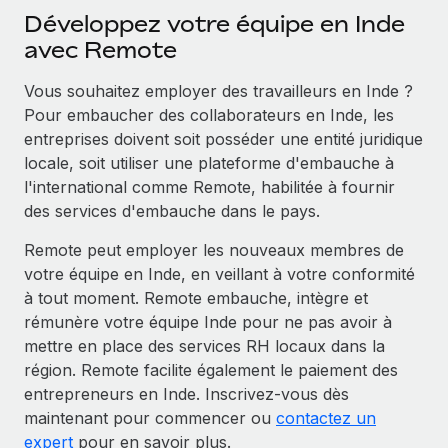
Événements
Intégrez les RH à l’international de manière flexible
Rationalisez vos processus avec des outils essentiels
Développez votre équipe en Inde
avec Remote
Salle de presse
Devenir partenaire
Explorez avec nous vos opportunités de partenariat
SERVICES
Données sur les salaires et les talents
Vous souhaitez employer des travailleurs en Inde ?
Pour embaucher des collaborateurs en Inde, les
Demandez aux experts
Remote Build
Bientôt disponible
Centre de ressources
entreprises doivent soit posséder une entité juridique
Recevez des conseils d’experts sur les RH à
Conseil en intégrations et automatisations assistées par
locale, soit utiliser une plateforme d'embauche à
l’international et la conformité
l’IA
Obtenir de l’aide
l'international comme Remote, habilitée à fournir
Contrôles d’antécédents
des services d'embauche dans le pays.
Voir toutes les ressources
Simplifiez vos processus de présélection des
ÉTUDES DE CAS
Remote peut employer les nouveaux membres de
candidats
votre équipe en Inde, en veillant à votre conformité
BLOG
à tout moment. Remote embauche, intègre et
Remote Watchtower
Paie multipays
rémunère votre équipe Inde pour ne pas avoir à
Gardez un temps d’avance sur les risques en
mettre en place des services RH locaux dans la
matière de conformité
EOR et PEO
région. Remote facilite également le paiement des
Gestion des appareils
Gestion des freelances
entrepreneurs en Inde. Inscrivez-vous dès
maintenant pour commencer ou
contactez un
Achetez et suivez vos équipements informatiques
Taxes
expert
pour en savoir plus.
dans le monde entier