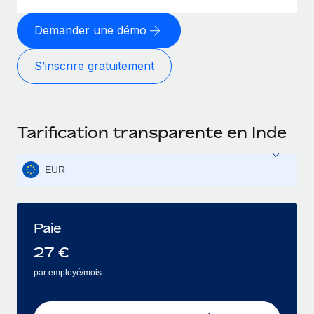
Demander une démo
S’inscrire gratuitement
Tarification transparente en Inde
EUR
Paie
27
€
par employé/mois