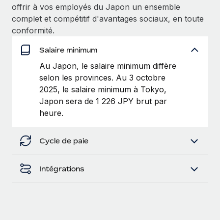
offrir à vos employés du Japon un ensemble
Explorer le blog
Création d’entité
complet et compétitif d'avantages sociaux, en toute
conformité.
Établissez des entités rapidement et en toute
conformité
BLOG
Salaire minimum
Mobilité et déménagement international
Au Japon, le salaire minimum diffère
Mises à jour des produits de Remote :
Organisez facilement le déménagement de vos
selon les provinces. Au 3 octobre
Intégrations Gusto et Xero et Gestion des
employés
freelances Plus
2025, le salaire minimum à Tokyo,
Japon sera de 1 226 JPY brut par
Remote a toujours pour mission d'aider les entreprises de
Avantages sociaux
heure.
toute taille à embaucher, gérer et payer...
Gérez facilement les avantages sociaux
En savoir plus
Cycle de paie
Intégrations
Comment Phiture gère ses 55 employés
répartis dans 19 pays grâce à Remote
Phiture, un leader notable du conseil en matière de
croissance mobile internationale, encourage les...