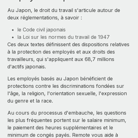
Événements
Intégrez les RH à l’international de manière flexible
Rationalisez vos processus avec des outils essentiels
Au Japon, le droit du travail s'articule autour de
Salle de presse
Devenir partenaire
deux réglementations, à savoir :
Explorez avec nous vos opportunités de partenariat
SERVICES
Données sur les salaires et les talents
le Code civil japonais
Demandez aux experts
la Loi sur les normes du travail de 1947
Remote Build
Bientôt disponible
Centre de ressources
Recevez des conseils d’experts sur les RH à
Ces deux textes définissent des dispositions relatives
Conseil en intégrations et automatisations assistées par
l’international et la conformité
à la protection des employés et aux droits des
l’IA
Obtenir de l’aide
travailleurs, qui s'appliquent aux 68,7 millions
Contrôles d’antécédents
Voir toutes les ressources
d'actifs japonais.
Simplifiez vos processus de présélection des
ÉTUDES DE CAS
Les employés basés au Japon bénéficient de
candidats
protections contre les discriminations fondées sur
BLOG
Remote Watchtower
l'âge, la religion, l'orientation sexuelle, l'expression
Paie multipays
Gardez un temps d’avance sur les risques en
du genre et la race.
matière de conformité
EOR et PEO
Au cours du processus d'embauche, les questions
les plus fréquentes portent sur le salaire minimum,
Gestion des appareils
Gestion des freelances
le paiement des heures supplémentaires et le
Achetez et suivez vos équipements informatiques
Taxes
minimum de congés payés. Remote vous aide à
dans le monde entier