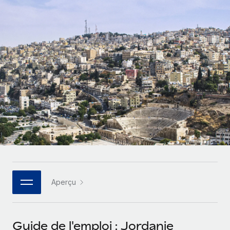
Comparer Remote
pays
Connexion
Gestion des freelances
Nederlands
Examinez notre service par rapport aux autres
Intégrez et gérez vos freelances partout dans le monde
Calculateur de paiement des freelances
Français
Découvrez les devises disponibles et les vitesses de
PEO
CROISSANCE
paiement pour vos freelances internationaux
Sous-traitez les opérations complexes liées à l’emploi
Deutsch
Start-ups
Des solutions agiles et internationales pour les RH et la
APPRENDRE AVEC REMOTE
Español
paie des entreprises en pleine croissance
INFRASTRUCTURE
Recherche et guides
Intégration Remote
Entreprises intermédiaires
Italiano
Intégrez vos RH aux flux de travail en toute simplicité
Études de cas
Développez vos équipes avec des solutions RH sur
mesure
Português (Portugal)
Plateforme
Glossaire RH
Des fonctions RH clés intégrées pour votre équipe
Entreprise
日本語
Checklists et modèles
Les RH à l’international pour les grandes entreprises
Connecter
Nouveau
Aperçu
Descriptions de postes
한국어
Connectez n'importe quel outil d’IA à Remote grâce à
notre MCP
TRAVAILLONS ENSEMBLE
Webinaires
中文（简体）
Guide de l'emploi : Jordanie
Partenaires stratégiques de la tech
Intégrations