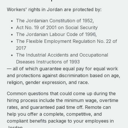
Événements
Intégrez les RH à l’international de manière flexible
Rationalisez vos processus avec des outils essentiels
Workers' rights in Jordan are protected by:
Salle de presse
Devenir partenaire
The Jordanian Constitution of 1952,
Explorez avec nous vos opportunités de partenariat
SERVICES
Données sur les salaires et les talents
Act No. 19 of 2001 on Social Security
Demandez aux experts
The Jordanian Labour Code of 1996,
Remote Build
Bientôt disponible
Centre de ressources
Recevez des conseils d’experts sur les RH à
The Flexible Employment Regulation No. 22 of
Conseil en intégrations et automatisations assistées par
l’international et la conformité
2017
l’IA
Obtenir de l’aide
The Industrial Accidents and Occupational
Contrôles d’antécédents
Voir toutes les ressources
Diseases Instructions of 1993
Simplifiez vos processus de présélection des
ÉTUDES DE CAS
— all of which guarantee equal pay for equal work
candidats
and protections against discrimination based on age,
BLOG
Comment Weaviate, l'as de l'IA, a développé
religion, gender expression, and race.
ses effectifs de 120 % avec Remote
Remote Watchtower
Paie multipays
Gardez un temps d’avance sur les risques en
Common questions that could come up during the
Weaviate en bref Weaviate crée des infrastructures open
matière de conformité
hiring process include the minimum wage, overtime
EOR et PEO
source et AI-first. Sa mission est...
rates, and guaranteed paid time off. Remote can
Gestion des appareils
Gestion des freelances
En savoir plus
help you offer a complete, competitive, and
Achetez et suivez vos équipements informatiques
compliant benefits package to your employees in
Taxes
dans le monde entier
Jordan.