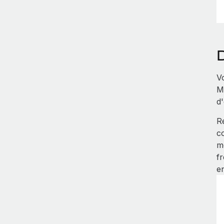
V
Me
d
R
c
m
f
en