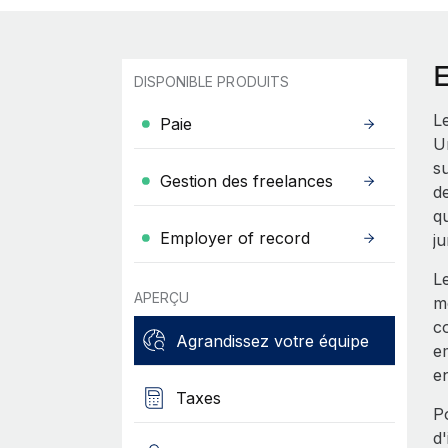
DISPONIBLE PRODUITS
Le
Paie
U
su
Gestion des freelances
de
q
Employer of record
ju
Le
APERÇU
mo
co
Agrandissez votre équipe
e
e
Taxes
P
d'