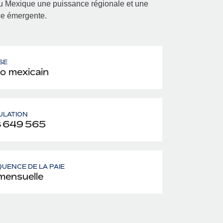
t du Mexique une puissance régionale et une
ce émergente.
SE
o mexicain
ULATION
 649 565
UENCE DE LA PAIE
mensuelle