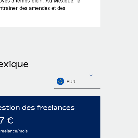
loyés à temps plein. Au Mexique, la
entraîner des amendes et des
Mexique
EUR
stion des freelances
7
€
freelance/mois