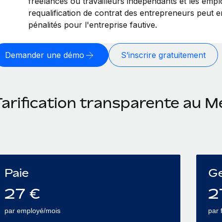
freelances ou travailleurs indépendants et les emp
requalification de contrat des entrepreneurs peut 
pénalités pour l'entreprise fautive.
Demander une démo
S’inscrire gratuitement
Tarification transparente au 
Paie
Ge
27
€
2
par employé/mois
par 