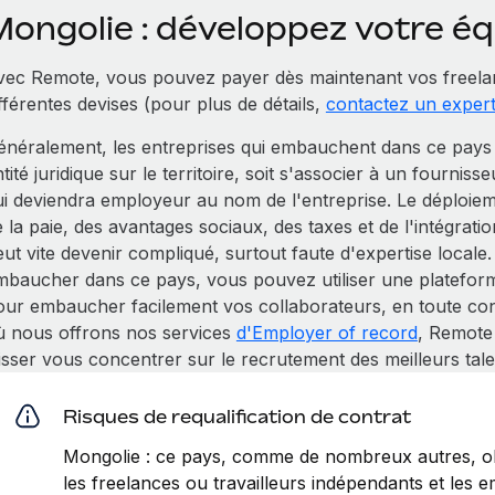
Mongolie : développez votre é
vec Remote, vous pouvez payer dès maintenant vos freela
fférentes devises (pour plus de détails,
contactez un exper
énéralement, les entreprises qui embauchent dans ce pays M
tité juridique sur le territoire, soit s'associer à un fourniss
ui deviendra employeur au nom de l'entreprise. Le déploiem
e la paie, des avantages sociaux, des taxes et de l'intégra
eut vite devenir compliqué, surtout faute d'expertise local
mbaucher dans ce pays, vous pouvez utiliser une platefor
our embaucher facilement vos collaborateurs, en toute conf
ù nous offrons nos services
d'Employer of record
, Remote
isser vous concentrer sur le recrutement des meilleurs tale
Risques de requalification de contrat
Mongolie : ce pays, comme de nombreux autres, ob
les freelances ou travailleurs indépendants et les em