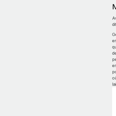
A
di
G
en
q
d
p
e
p
o
la