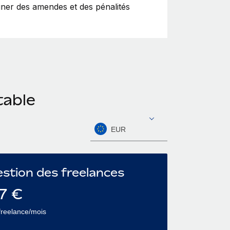
ainer des amendes et des pénalités
table
EUR
stion des freelances
7
€
freelance/mois