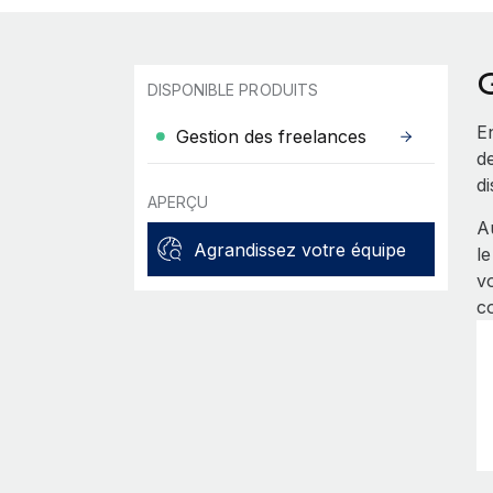
G
DISPONIBLE PRODUITS
En
Gestion des freelances
de
di
APERÇU
A
Agrandissez votre équipe
l
v
c