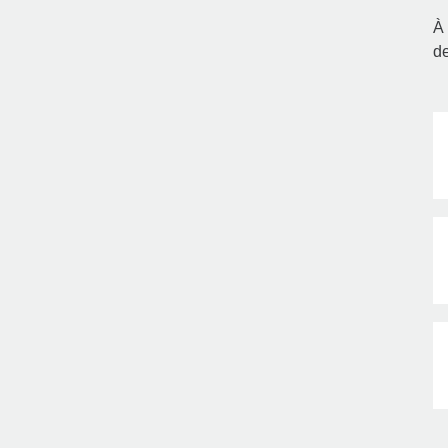
À 
de