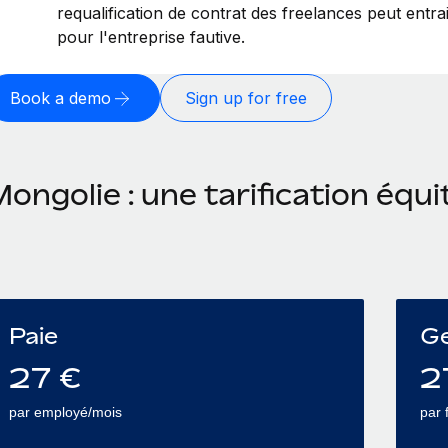
requalification de contrat des freelances peut entr
pour l'entreprise fautive.
Book a demo
Sign up for free
ongolie : une tarification équi
Paie
Ge
27
€
2
par employé/mois
par 