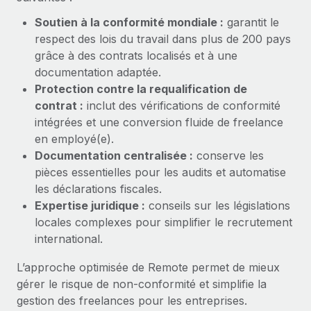
Explorer le blog
Soutien à la conformité mondiale :
garantit le
Création d’entité
respect des lois du travail dans plus de 200 pays
Établissez des entités rapidement et en toute
grâce à des contrats localisés et à une
conformité
BLOG
documentation adaptée.
Protection contre la requalification de
Mobilité et déménagement international
Mises à jour des produits de Remote :
contrat :
inclut des vérifications de conformité
Organisez facilement le déménagement de vos
Intégrations Gusto et Xero et Gestion des
intégrées et une conversion fluide de freelance
employés
freelances Plus
en employé(e).
Remote a toujours pour mission d'aider les entreprises de
Avantages sociaux
Documentation centralisée :
conserve les
toute taille à embaucher, gérer et payer...
Gérez facilement les avantages sociaux
pièces essentielles pour les audits et automatise
les déclarations fiscales.
En savoir plus
Expertise juridique :
conseils sur les législations
locales complexes pour simplifier le recrutement
international.
Comment Phiture gère ses 55 employés
répartis dans 19 pays grâce à Remote
L’approche optimisée de Remote permet de mieux
Phiture, un leader notable du conseil en matière de
gérer le risque de non‑conformité et simplifie la
croissance mobile internationale, encourage les...
gestion des freelances pour les entreprises.