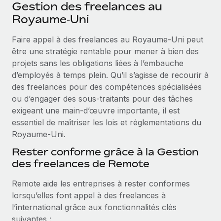
Événements
Gestion des freelances au
Intégrez les RH à l’international de manière flexible
Rationalisez vos processus avec des outils essentiels
Royaume‑Uni
Salle de presse
Devenir partenaire
Faire appel à des freelances au Royaume‑Uni peut
Explorez avec nous vos opportunités de partenariat
SERVICES
Données sur les salaires et les talents
être une stratégie rentable pour mener à bien des
Demandez aux experts
Remote Build
Bientôt disponible
projets sans les obligations liées à l’embauche
Centre de ressources
Recevez des conseils d’experts sur les RH à
Conseil en intégrations et automatisations assistées par
d’employés à temps plein. Qu’il s’agisse de recourir à
l’international et la conformité
l’IA
Obtenir de l’aide
des freelances pour des compétences spécialisées
ou d’engager des sous‑traitants pour des tâches
Contrôles d’antécédents
Voir toutes les ressources
exigeant une main‑d’œuvre importante, il est
Simplifiez vos processus de présélection des
ÉTUDES DE CAS
essentiel de maîtriser les lois et réglementations du
candidats
Royaume‑Uni.
BLOG
Remote Watchtower
Rester conforme grâce à la Gestion
Paie multipays
Gardez un temps d’avance sur les risques en
des freelances de Remote
matière de conformité
EOR et PEO
Remote aide les entreprises à rester conformes
Gestion des appareils
Gestion des freelances
lorsqu’elles font appel à des freelances à
Achetez et suivez vos équipements informatiques
l’international grâce aux fonctionnalités clés
Taxes
dans le monde entier
suivantes :