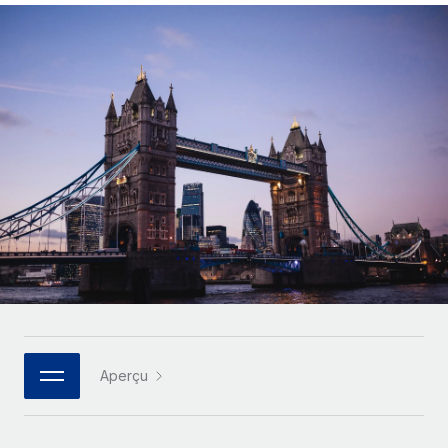
Comparer Remote
pays
Connexion
Gestion des freelances
Nederlands
Examinez notre service par rapport aux autres
Intégrez et gérez vos freelances partout dans le monde
Calculateur de paiement des freelances
Français
Découvrez les devises disponibles et les vitesses de
PEO
CROISSANCE
paiement pour vos freelances internationaux
Sous-traitez les opérations complexes liées à l’emploi
Deutsch
Start-ups
Des solutions agiles et internationales pour les RH et la
APPRENDRE AVEC REMOTE
Español
paie des entreprises en pleine croissance
INFRASTRUCTURE
Recherche et guides
Intégration Remote
Entreprises intermédiaires
Italiano
Intégrez vos RH aux flux de travail en toute simplicité
Études de cas
Développez vos équipes avec des solutions RH sur
mesure
Português (Portugal)
Plateforme
Glossaire RH
Des fonctions RH clés intégrées pour votre équipe
Entreprise
日本語
Checklists et modèles
Les RH à l’international pour les grandes entreprises
Connecter
Nouveau
Descriptions de postes
한국어
Connectez n'importe quel outil d’IA à Remote grâce à
Aperçu
notre MCP
TRAVAILLONS ENSEMBLE
Webinaires
中文（简体）
Partenaires stratégiques de la tech
Intégrations