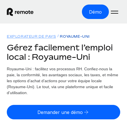
Démo
Accueil
EXPLORATEUR DE PAYS
ROYAUME-UNI
Les produits
Gérez facilement l’emploi
local : Royaume-Uni
Solutions
EMPLOI À L’INTERNATIONAL
Paie multipays
Royaume-Uni : facilitez vos processus RH.
Confiez-nous la
Ressources
COUVERTURE MONDIALE
Gérez la paie facilement et en toute conformité
paie, la conformité, les avantages sociaux, les taxes, et même
Explorateur de pays
les options d’achat d’actions pour votre équipe locale
Tarification
OUTILS & CALCULATEURS
Employer of record
(Royaume-Uni). Le tout, via une plateforme unique et facile
Toutes les informations sur l’emploi à l’international,
Développez-vous à l’international sans frais liés aux
d’utilisation.
Outil de calcul du risque de requalification de
pays par pays
entités
contrat
Explorateur des États-Unis (par État)
Évaluez le risque de requalification de contrat par pays
English (United States)
Pilotage 360 des freelances
Demander une démo
Simplifiez l’embauche à travers les différents États des
Sollicitez vos freelances en toute conformité partout
Calculateur du coût des employés
États-Unis
English
dans le monde
Calculez le coût total des employés dans n’importe quel