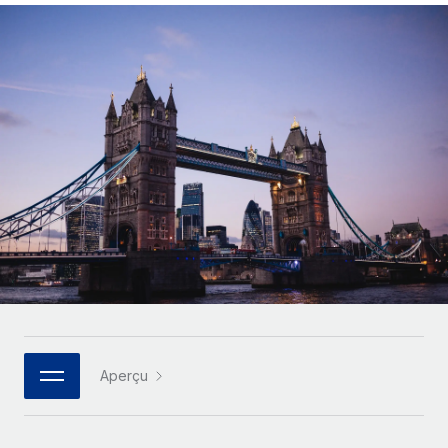
Comparer Remote
pays
Connexion
Gestion des freelances
Nederlands
Examinez notre service par rapport aux autres
Intégrez et gérez vos freelances partout dans le monde
Calculateur de paiement des freelances
Français
Découvrez les devises disponibles et les vitesses de
PEO
CROISSANCE
paiement pour vos freelances internationaux
Sous-traitez les opérations complexes liées à l’emploi
Deutsch
Start-ups
Des solutions agiles et internationales pour les RH et la
APPRENDRE AVEC REMOTE
Español
paie des entreprises en pleine croissance
INFRASTRUCTURE
Recherche et guides
Intégration Remote
Entreprises intermédiaires
Italiano
Intégrez vos RH aux flux de travail en toute simplicité
Études de cas
Développez vos équipes avec des solutions RH sur
mesure
Português (Portugal)
Plateforme
Glossaire RH
Des fonctions RH clés intégrées pour votre équipe
Entreprise
日本語
Checklists et modèles
Les RH à l’international pour les grandes entreprises
Connecter
Nouveau
Descriptions de postes
한국어
Connectez n'importe quel outil d’IA à Remote grâce à
Aperçu
notre MCP
TRAVAILLONS ENSEMBLE
Webinaires
中文（简体）
Partenaires stratégiques de la tech
Intégrations