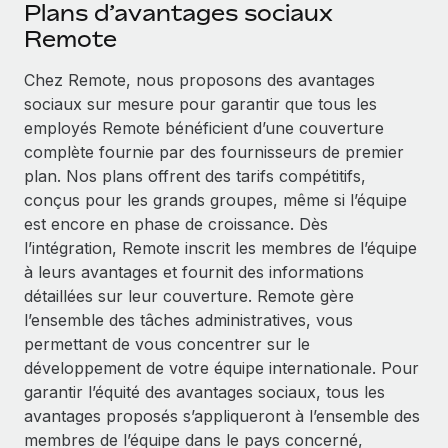
Événements
Plans d’avantages sociaux
Intégrez les RH à l’international de manière flexible
Rationalisez vos processus avec des outils essentiels
Remote
Salle de presse
Devenir partenaire
Chez Remote, nous proposons des avantages
Explorez avec nous vos opportunités de partenariat
SERVICES
Données sur les salaires et les talents
sociaux sur mesure pour garantir que tous les
Demandez aux experts
Remote Build
Bientôt disponible
employés Remote bénéficient d’une couverture
Centre de ressources
Recevez des conseils d’experts sur les RH à
Conseil en intégrations et automatisations assistées par
complète fournie par des fournisseurs de premier
l’international et la conformité
l’IA
Obtenir de l’aide
plan. Nos plans offrent des tarifs compétitifs,
conçus pour les grands groupes, même si l’équipe
Contrôles d’antécédents
Voir toutes les ressources
est encore en phase de croissance. Dès
Simplifiez vos processus de présélection des
ÉTUDES DE CAS
l’intégration, Remote inscrit les membres de l’équipe
candidats
à leurs avantages et fournit des informations
BLOG
Comment Weaviate, l'as de l'IA, a développé
détaillées sur leur couverture. Remote gère
ses effectifs de 120 % avec Remote
Remote Watchtower
Paie multipays
l’ensemble des tâches administratives, vous
Gardez un temps d’avance sur les risques en
Weaviate en bref Weaviate crée des infrastructures open
permettant de vous concentrer sur le
matière de conformité
EOR et PEO
source et AI-first. Sa mission est...
développement de votre équipe internationale. Pour
garantir l’équité des avantages sociaux, tous les
Gestion des appareils
Gestion des freelances
En savoir plus
avantages proposés s’appliqueront à l’ensemble des
Achetez et suivez vos équipements informatiques
Taxes
membres de l’équipe dans le pays concerné,
dans le monde entier