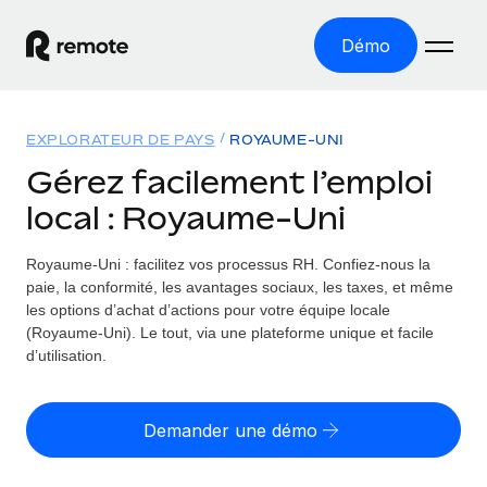
Démo
Accueil
EXPLORATEUR DE PAYS
ROYAUME-UNI
Les produits
Gérez facilement l’emploi
local : Royaume-Uni
Solutions
EMPLOI À L’INTERNATIONAL
Paie multipays
Royaume-Uni : facilitez vos processus RH.
Confiez-nous la
Ressources
COUVERTURE MONDIALE
Gérez la paie facilement et en toute conformité
paie, la conformité, les avantages sociaux, les taxes, et même
Explorateur de pays
les options d’achat d’actions pour votre équipe locale
Tarification
OUTILS & CALCULATEURS
Employer of record
(Royaume-Uni). Le tout, via une plateforme unique et facile
Toutes les informations sur l’emploi à l’international,
Développez-vous à l’international sans frais liés aux
d’utilisation.
Outil de calcul du risque de requalification de
pays par pays
entités
contrat
Explorateur des États-Unis (par État)
Évaluez le risque de requalification de contrat par pays
English (United States)
Pilotage 360 des freelances
Demander une démo
Simplifiez l’embauche à travers les différents États des
Sollicitez vos freelances en toute conformité partout
Calculateur du coût des employés
États-Unis
English
dans le monde
Calculez le coût total des employés dans n’importe quel