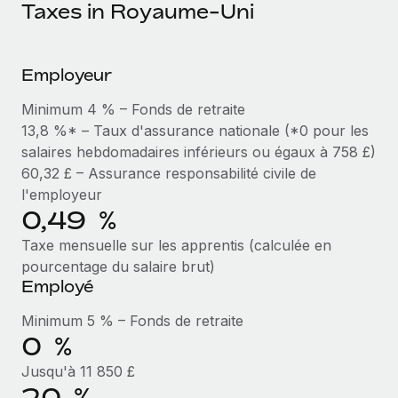
Événements
Taxes in Royaume-Uni
Intégrez les RH à l’international de manière flexible
Rationalisez vos processus avec des outils essentiels
Salle de presse
Devenir partenaire
Explorez avec nous vos opportunités de partenariat
Employeur
SERVICES
Données sur les salaires et les talents
Demandez aux experts
Remote Build
Bientôt disponible
Minimum 4 % – Fonds de retraite
Centre de ressources
Recevez des conseils d’experts sur les RH à
Conseil en intégrations et automatisations assistées par
13,8 %* – Taux d'assurance nationale (*0 pour les
l’international et la conformité
l’IA
salaires hebdomadaires inférieurs ou égaux à 758 £)
Obtenir de l’aide
60,32 £ – Assurance responsabilité civile de
Contrôles d’antécédents
Voir toutes les ressources
l'employeur
Simplifiez vos processus de présélection des
ÉTUDES DE CAS
0,49 %
candidats
Taxe mensuelle sur les apprentis (calculée en
BLOG
pourcentage du salaire brut)
Remote Watchtower
Paie multipays
Employé
Gardez un temps d’avance sur les risques en
matière de conformité
EOR et PEO
Minimum 5 % – Fonds de retraite
0 %
Gestion des appareils
Gestion des freelances
Jusqu'à 11 850 £
Achetez et suivez vos équipements informatiques
Taxes
20 %
dans le monde entier