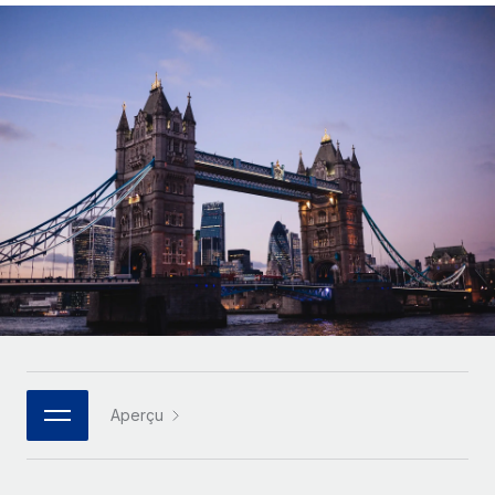
Comparer Remote
pays
Connexion
Gestion des freelances
Nederlands
Examinez notre service par rapport aux autres
Intégrez et gérez vos freelances partout dans le monde
Calculateur de paiement des freelances
Français
Découvrez les devises disponibles et les vitesses de
PEO
CROISSANCE
paiement pour vos freelances internationaux
Sous-traitez les opérations complexes liées à l’emploi
Deutsch
Start-ups
Des solutions agiles et internationales pour les RH et la
APPRENDRE AVEC REMOTE
Español
paie des entreprises en pleine croissance
INFRASTRUCTURE
Recherche et guides
Intégration Remote
Entreprises intermédiaires
Italiano
Intégrez vos RH aux flux de travail en toute simplicité
Études de cas
Développez vos équipes avec des solutions RH sur
mesure
Português (Portugal)
Plateforme
Glossaire RH
Des fonctions RH clés intégrées pour votre équipe
Entreprise
日本語
Checklists et modèles
Les RH à l’international pour les grandes entreprises
Connecter
Nouveau
Descriptions de postes
한국어
Connectez n'importe quel outil d’IA à Remote grâce à
Aperçu
notre MCP
TRAVAILLONS ENSEMBLE
Webinaires
中文（简体）
Partenaires stratégiques de la tech
Intégrations