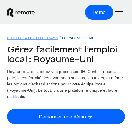
Démo
Accueil
EXPLORATEUR DE PAYS
ROYAUME-UNI
Les produits
Gérez facilement l’emploi
local : Royaume-Uni
Solutions
EMPLOI À L’INTERNATIONAL
Paie multipays
Royaume-Uni : facilitez vos processus RH.
Confiez-nous la
Ressources
COUVERTURE MONDIALE
Gérez la paie facilement et en toute conformité
paie, la conformité, les avantages sociaux, les taxes, et même
Explorateur de pays
les options d’achat d’actions pour votre équipe locale
Tarification
OUTILS & CALCULATEURS
Employer of record
(Royaume-Uni). Le tout, via une plateforme unique et facile
Toutes les informations sur l’emploi à l’international,
Développez-vous à l’international sans frais liés aux
d’utilisation.
Outil de calcul du risque de requalification de
pays par pays
entités
contrat
Explorateur des États-Unis (par État)
Évaluez le risque de requalification de contrat par pays
English (United States)
Pilotage 360 des freelances
Demander une démo
Simplifiez l’embauche à travers les différents États des
Sollicitez vos freelances en toute conformité partout
Calculateur du coût des employés
États-Unis
English
dans le monde
Calculez le coût total des employés dans n’importe quel