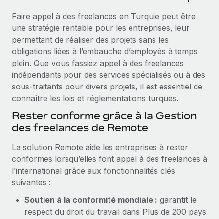
Événements
Intégrez les RH à l’international de manière flexible
Rationalisez vos processus avec des outils essentiels
Faire appel à des freelances en Turquie peut être
Salle de presse
Devenir partenaire
une stratégie rentable pour les entreprises, leur
Explorez avec nous vos opportunités de partenariat
permettant de réaliser des projets sans les
SERVICES
Données sur les salaires et les talents
obligations liées à l’embauche d’employés à temps
Demandez aux experts
Remote Build
Bientôt disponible
plein. Que vous fassiez appel à des freelances
Centre de ressources
Recevez des conseils d’experts sur les RH à
Conseil en intégrations et automatisations assistées par
indépendants pour des services spécialisés ou à des
l’international et la conformité
l’IA
Obtenir de l’aide
sous-traitants pour divers projets, il est essentiel de
connaître les lois et réglementations turques.
Contrôles d’antécédents
Voir toutes les ressources
Rester conforme grâce à la Gestion
Simplifiez vos processus de présélection des
ÉTUDES DE CAS
des freelances de Remote
candidats
BLOG
La solution Remote aide les entreprises à rester
Remote Watchtower
Paie multipays
conformes lorsqu’elles font appel à des freelances à
Gardez un temps d’avance sur les risques en
l’international grâce aux fonctionnalités clés
matière de conformité
EOR et PEO
suivantes :
Gestion des appareils
Gestion des freelances
Soutien à la conformité mondiale :
garantit le
Achetez et suivez vos équipements informatiques
respect du droit du travail dans Plus de 200 pays
Taxes
dans le monde entier