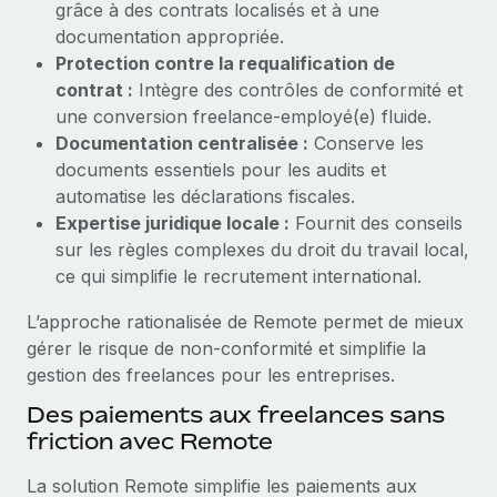
grâce à des contrats localisés et à une
Explorer le blog
documentation appropriée.
Création d’entité
Protection contre la requalification de
Établissez des entités rapidement et en toute
contrat :
Intègre des contrôles de conformité et
conformité
BLOG
une conversion freelance‑employé(e) fluide.
Documentation centralisée :
Conserve les
Mobilité et déménagement international
Mises à jour des produits de Remote :
documents essentiels pour les audits et
Organisez facilement le déménagement de vos
Intégrations Gusto et Xero et Gestion des
automatise les déclarations fiscales.
employés
freelances Plus
Expertise juridique locale :
Fournit des conseils
Remote a toujours pour mission d'aider les entreprises de
Avantages sociaux
sur les règles complexes du droit du travail local,
toute taille à embaucher, gérer et payer...
Gérez facilement les avantages sociaux
ce qui simplifie le recrutement international.
En savoir plus
L’approche rationalisée de Remote permet de mieux
gérer le risque de non‑conformité et simplifie la
gestion des freelances pour les entreprises.
Comment Phiture gère ses 55 employés
répartis dans 19 pays grâce à Remote
Des paiements aux freelances sans
friction avec Remote
Phiture, un leader notable du conseil en matière de
croissance mobile internationale, encourage les...
La solution Remote simplifie les paiements aux