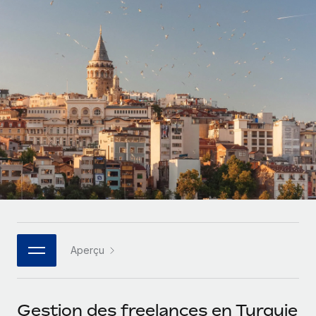
Comparer Remote
pays
Connexion
Gestion des freelances
Nederlands
Examinez notre service par rapport aux autres
Intégrez et gérez vos freelances partout dans le monde
Calculateur de paiement des freelances
Français
Découvrez les devises disponibles et les vitesses de
PEO
CROISSANCE
paiement pour vos freelances internationaux
Sous-traitez les opérations complexes liées à l’emploi
Deutsch
Start-ups
Des solutions agiles et internationales pour les RH et la
APPRENDRE AVEC REMOTE
Español
paie des entreprises en pleine croissance
INFRASTRUCTURE
Recherche et guides
Intégration Remote
Entreprises intermédiaires
Italiano
Intégrez vos RH aux flux de travail en toute simplicité
Études de cas
Développez vos équipes avec des solutions RH sur
mesure
Português (Portugal)
Plateforme
Glossaire RH
Des fonctions RH clés intégrées pour votre équipe
Entreprise
日本語
Checklists et modèles
Les RH à l’international pour les grandes entreprises
Connecter
Nouveau
Aperçu
Descriptions de postes
한국어
Connectez n'importe quel outil d’IA à Remote grâce à
notre MCP
TRAVAILLONS ENSEMBLE
Webinaires
中文（简体）
Gestion des freelances en Turquie
Partenaires stratégiques de la tech
Intégrations