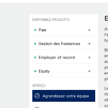
DISPONIBLE PRODUITS
Au
Paie
l
fo
Gestion des freelances
B
e
Employer of record
a
p
Equity
e
p
APERÇU
Le
m
Agrandissez votre équipe
o
c