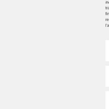
av
tr
fi
re
l'