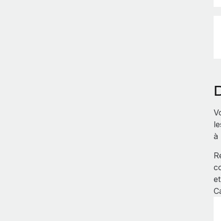
V
le
à
R
c
e
C