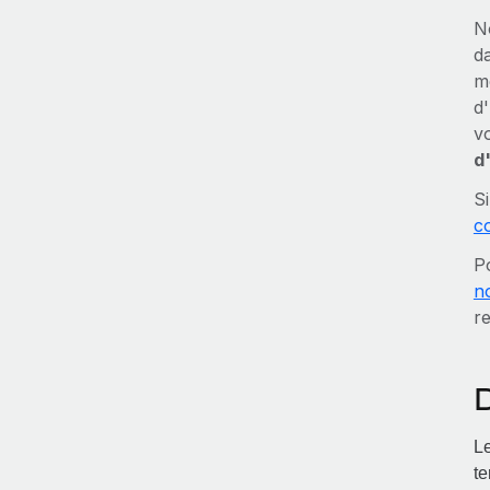
N
d
m
d
vo
d
S
c
P
n
r
Le
te