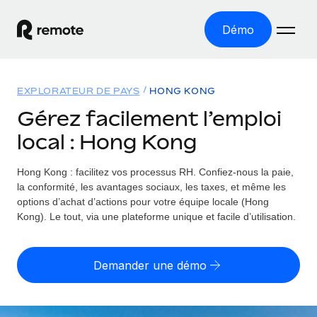
Démo
Accueil
EXPLORATEUR DE PAYS
HONG KONG
Les produits
Gérez facilement l’emploi
local : Hong Kong
Solutions
EMPLOI À L’INTERNATIONAL
Paie multipays
Hong Kong : facilitez vos processus RH.
Confiez-nous la paie,
Ressources
COUVERTURE MONDIALE
Gérez la paie facilement et en toute conformité
la conformité, les avantages sociaux, les taxes, et même les
Explorateur de pays
options d’achat d’actions pour votre équipe locale (Hong
Tarification
OUTILS & CALCULATEURS
Employer of record
Kong). Le tout, via une plateforme unique et facile d’utilisation.
Toutes les informations sur l’emploi à l’international,
Développez-vous à l’international sans frais liés aux
Outil de calcul du risque de requalification de
pays par pays
entités
contrat
Demander une démo
Explorateur des États-Unis (par État)
Évaluez le risque de requalification de contrat par pays
English (United States)
Pilotage 360 des freelances
Simplifiez l’embauche à travers les différents États des
Sollicitez vos freelances en toute conformité part
Calculateur du coût des employés
États-Unis
English
Calculez le coût total des employés dans n’importe quel