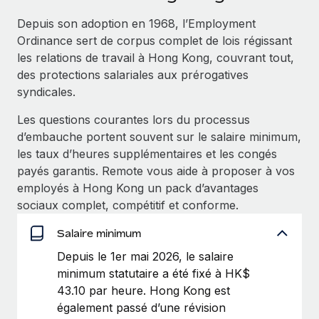
Événements
Intégrez les RH à l’international de manière flexible
Depuis son adoption en 1968, l’Employment
Salle de presse
Devenir partenaire
Ordinance sert de corpus complet de lois régissant
SERVICES
Explorez avec nous vos opportunités de partenariat
les relations de travail à Hong Kong, couvrant tout,
Données sur les salaires et les talents
Demandez aux experts
des protections salariales aux prérogatives
Recevez des conseils d’experts sur les RH à
Remote Build
Bientôt disponible
syndicales.
Centre de ressources
l’international et la conformité
Conseil en intégrations et automatisations assistées par
Les questions courantes lors du processus
l’IA
Obtenir de l’aide
Contrôles d’antécédents
d’embauche portent souvent sur le salaire minimum,
Simplifiez vos processus de présélection des
Voir toutes les ressources
les taux d’heures supplémentaires et les congés
candidats
ÉTUDES DE CAS
payés garantis. Remote vous aide à proposer à vos
employés à Hong Kong un pack d’avantages
Remote Watchtower
BLOG
sociaux complet, compétitif et conforme.
Gardez un temps d’avance sur les risques en
Paie multipays
matière de conformité
Salaire minimum
EOR et PEO
Depuis le 1er mai 2026, le salaire
Gestion des appareils
minimum statutaire a été fixé à HK$
Gestion des freelances
Achetez et suivez vos équipements informatiques
43.10 par heure. Hong Kong est
dans le monde entier
également passé d’une révision
Taxes