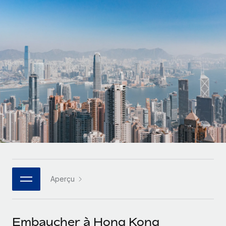
Gestion des freelances
Comparer Remote
pays
Connexion
Intégrez et gérez vos freelances partout dans le monde
Nederlands
Examinez notre service par rapport aux autres
Calculateur de paiement des freelances
PEO
Français
Découvrez les devises disponibles et les vitesses de
Sous-traitez les opérations complexes liées à l’emploi
CROISSANCE
paiement pour vos freelances internationaux
Deutsch
Start-ups
Des solutions agiles et internationales pour les RH et la
INFRASTRUCTURE
APPRENDRE AVEC REMOTE
Español
paie des entreprises en pleine croissance
Intégration Remote
Recherche et guides
Intégrez vos RH aux flux de travail en toute simplicité
Entreprises intermédiaires
Italiano
Études de cas
Développez vos équipes avec des solutions RH sur
Plateforme
mesure
Português (Portugal)
Des fonctions RH clés intégrées pour votre équipe
Glossaire RH
Entreprise
Connecter
Nouveau
日本語
Checklists et modèles
Les RH à l’international pour les grandes entreprises
Connectez n'importe quel outil d’IA à Remote grâce à
Aperçu
Descriptions de postes
한국어
notre MCP
TRAVAILLONS ENSEMBLE
Webinaires
Intégrations
中文（简体）
Embaucher à Hong Kong
Partenaires stratégiques de la tech
Rationalisez vos processus avec des outils essentiels