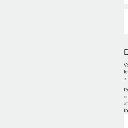
V
le
à
R
c
e
I