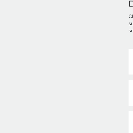
Cl
su
so