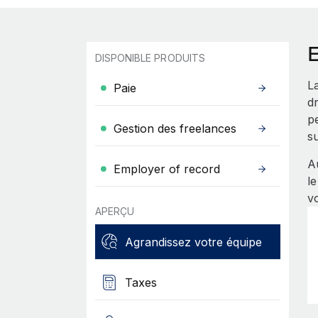
DISPONIBLE PRODUITS
La
Paie
dr
p
Gestion des freelances
su
A
Employer of record
l
v
APERÇU
Agrandissez votre équipe
Taxes