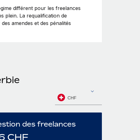
ime différent pour les freelances
 plein. La requalification de
r des amendes et des pénalités
erbie
CHF
stion des freelances
6
CHF