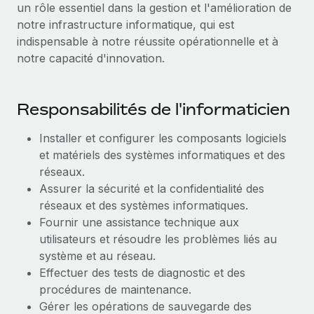
un rôle essentiel dans la gestion et l'amélioration de
Création d’entité
Explorer le blog
notre infrastructure informatique, qui est
Établissez des entités rapidement et en toute
indispensable à notre réussite opérationnelle et à
conformité
notre capacité d'innovation.
BLOG
Mobilité et déménagement international
Organisez facilement le déménagement de vos
Mises à jour des produits de Remote :
Responsabilités de l'informaticien
employés
Intégrations Gusto et Xero et Gestion des
freelances Plus
Avantages sociaux
Installer et configurer les composants logiciels
Remote a toujours pour mission d'aider les entreprises de
et matériels des systèmes informatiques et des
Gérez facilement les avantages sociaux
toute taille à embaucher, gérer et payer...
réseaux.
Assurer la sécurité et la confidentialité des
En savoir plus
réseaux et des systèmes informatiques.
Fournir une assistance technique aux
utilisateurs et résoudre les problèmes liés au
Comment Phiture gère ses 55 employés
répartis dans 19 pays grâce à Remote
système et au réseau.
Effectuer des tests de diagnostic et des
Phiture, un leader notable du conseil en matière de
procédures de maintenance.
croissance mobile internationale, encourage les...
Gérer les opérations de sauvegarde des