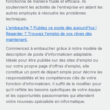
fonctionne de manière fluide et efficace. Ils
Gestion des freelances
Comparer Remote
pays
soutiennent les activités de l'entreprise en aidant les
Connexion
Intégrez et gérez vos freelances partout dans le monde
Nederlands
Examinez notre service par rapport aux autres
autres employés à résoudre les problèmes
Calculateur de paiement des freelances
PEO
techniques.
Français
Découvrez les devises disponibles et les vitesses de
Sous-traitez les opérations complexes liées à l’emploi
CROISSANCE
L'embauche ? Publiez ce poste dès aujourd'hui !
paiement pour vos freelances internationaux
Deutsch
Regarder ? Trouvez l'emploi de vos rêves dès
Start-ups
maintenant.
Des solutions agiles et internationales pour les RH et la
INFRASTRUCTURE
APPRENDRE AVEC REMOTE
Español
paie des entreprises en pleine croissance
Intégration Remote
Commencez à embaucher grâce à notre modèle de
Recherche et guides
description de poste d'informaticien adaptable.
Intégrez vos RH aux flux de travail en toute simplicité
Entreprises intermédiaires
Italiano
Idéale pour être publiée sur des sites d'emploi ou
Études de cas
Développez vos équipes avec des solutions RH sur
Plateforme
sur votre propre page d'offres d'emploi, elle
mesure
Português (Portugal)
Des fonctions RH clés intégrées pour votre équipe
Glossaire RH
constitue un point de départ simple pour décrire les
Entreprise
responsabilités et les compétences clés de votre
Connecter
Nouveau
日本語
Checklists et modèles
fonction d'informaticien. Il suffit de le modifier pour
Les RH à l’international pour les grandes entreprises
Connectez n'importe quel outil d’IA à Remote grâce à
qu'il reflète les besoins spécifiques de votre équipe
Descriptions de postes
한국어
notre MCP
et les opportunités passionnantes qui attendent
TRAVAILLONS ENSEMBLE
votre nouveau spécialiste en informatique.
Webinaires
Intégrations
中文（简体）
Partenaires stratégiques de la tech
Rationalisez vos processus avec des outils essentiels