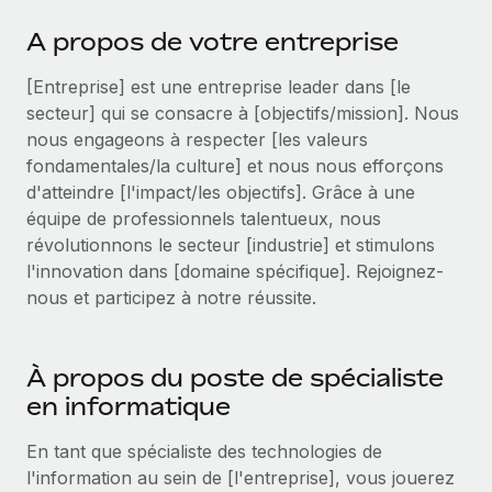
Événements
Intégrez les RH à l’international de manière flexible
A propos de votre entreprise
Salle de presse
Devenir partenaire
SERVICES
[Entreprise] est une entreprise leader dans [le
Explorez avec nous vos opportunités de partenariat
Données sur les salaires et les talents
Demandez aux experts
secteur] qui se consacre à [objectifs/mission]. Nous
Recevez des conseils d’experts sur les RH à
Remote Build
Bientôt disponible
nous engageons à respecter [les valeurs
Centre de ressources
l’international et la conformité
Conseil en intégrations et automatisations assistées par
fondamentales/la culture] et nous nous efforçons
l’IA
Obtenir de l’aide
d'atteindre [l'impact/les objectifs]. Grâce à une
Contrôles d’antécédents
équipe de professionnels talentueux, nous
Simplifiez vos processus de présélection des
Voir toutes les ressources
révolutionnons le secteur [industrie] et stimulons
candidats
ÉTUDES DE CAS
l'innovation dans [domaine spécifique]. Rejoignez-
nous et participez à notre réussite.
Remote Watchtower
BLOG
Gardez un temps d’avance sur les risques en
Paie multipays
matière de conformité
À propos du poste de spécialiste
EOR et PEO
en informatique
Gestion des appareils
Gestion des freelances
Achetez et suivez vos équipements informatiques
En tant que spécialiste des technologies de
dans le monde entier
Taxes
l'information au sein de [l'entreprise], vous jouerez