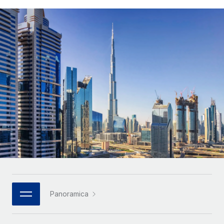
SERVICES
Partner tecnologici strategici
Français
Chiedi a un esperto
Integra l'HR globale nella tua piattaforma in modo
Affidati agli esperti per la gestione HR e la
flessibile
Deutsch
compliance globale
Español
CASE STUDIES
Italiano
Cultivating a Thriving Remote-First Culture in
Partnership with Remote
Português (Portugal)
At a glance Discover the evolution of TheyDo, a pioneering
journey management platform that has...
日本語
Maggiori informazioni
한국어
Reverse Tech's strategic partnership with
中文（简体）
Panoramica
Remote for contractor management and
payroll
Reverse Tech at a glance Health and wellness startup,