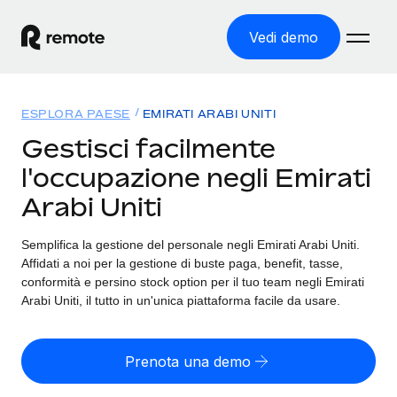
Vedi demo
Home
ESPLORA PAESE
EMIRATI ARABI UNITI
Prodotti
Gestisci facilmente
l'occupazione negli Emirati
Soluzioni
ASSUMI NEL MONDO
Arabi Uniti
Global Payroll
Tariffe
COPERTURA GLOBALE
Gestisci il payroll a norma, in tutta semplicità
Semplifica la gestione del personale negli Emirati Arabi Uniti.
Ricerca paesi
Affidati a noi per la gestione di buste paga, benefit, tasse,
Employer of Record
Trova i servizi di supporto all’impiego per ogni Paese
conformità e persino stock option per il tuo team negli Emirati
Espanditi con zero costi di entità locale
Italiano
Arabi Uniti, il tutto in un'unica piattaforma facile da usare.
Confronta Remote
Contractor Management
Scopri come ci confrontiamo con gli altri
English
Recluta e gestisci collaboratori a livello globale
Prenota una demo
Login
Nederlands
DIVENTA NOSTRO PARTNER