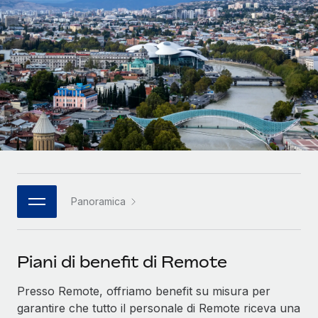
SERVICES
Partner tecnologici strategici
Français
Chiedi a un esperto
Integra l'HR globale nella tua piattaforma in modo
Affidati agli esperti per la gestione HR e la
flessibile
Deutsch
compliance globale
Español
CASE STUDIES
Italiano
Português (Portugal)
日本語
Panoramica
한국어
Piani di benefit di Remote
中文（简体）
Presso Remote, offriamo benefit su misura per
garantire che tutto il personale di Remote riceva una