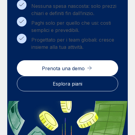
Nessuna spesa nascosta: solo prezzi
chiari e definiti fin dall’inizio.
Paghi solo per quello che usi: costi
semplici e prevedibili.
Progettato per i team globali: cresce
insieme alla tua attività.
Prenota una demo
Esplora piani