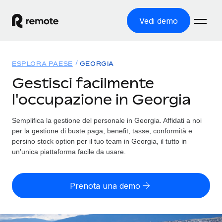
Vedi demo
Home
ESPLORA PAESE
GEORGIA
Prodotti
Gestisci facilmente
l'occupazione in Georgia
Soluzioni
ASSUMI NEL MONDO
Global Payroll
Semplifica la gestione del personale in Georgia. Affidati a noi
Tariffe
COPERTURA GLOBALE
Gestisci il payroll a norma, in tutta semplicità
per la gestione di buste paga, benefit, tasse, conformità e
Ricerca paesi
persino stock option per il tuo team in Georgia, il tutto in
Employer of Record
un'unica piattaforma facile da usare.
Trova i servizi di supporto all’impiego per ogni Paese
Espanditi con zero costi di entità locale
Italiano
Confronta Remote
Contractor Management
Prenota una demo
Scopri come ci confrontiamo con gli altri
English
Recluta e gestisci collaboratori a livello globale
Login
Nederlands
DIVENTA NOSTRO PARTNER