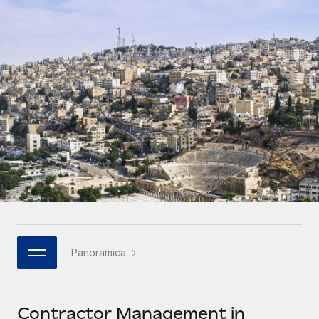
SERVICES
Partner tecnologici strategici
Français
Chiedi a un esperto
Integra l'HR globale nella tua piattaforma in modo
Affidati agli esperti per la gestione HR e la
flessibile
Deutsch
compliance globale
Español
CASE STUDIES
Italiano
Português (Portugal)
日本語
한국어
Panoramica
中文（简体）
Contractor Management in