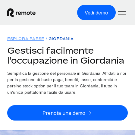
Vedi demo
Home
ESPLORA PAESE
GIORDANIA
Prodotti
Gestisci facilmente
l'occupazione in Giordania
Soluzioni
ASSUMI NEL MONDO
Global Payroll
Semplifica la gestione del personale in Giordania. Affidati a noi
Tariffe
COPERTURA GLOBALE
Gestisci il payroll a norma, in tutta semplicità
per la gestione di buste paga, benefit, tasse, conformità e
Ricerca paesi
persino stock option per il tuo team in Giordania, il tutto in
Employer of Record
un'unica piattaforma facile da usare.
Trova i servizi di supporto all’impiego per ogni Paese
Espanditi con zero costi di entità locale
Italiano
Confronta Remote
Contractor Management
Prenota una demo
Scopri come ci confrontiamo con gli altri
English
Recluta e gestisci collaboratori a livello globale
Login
Nederlands
DIVENTA NOSTRO PARTNER