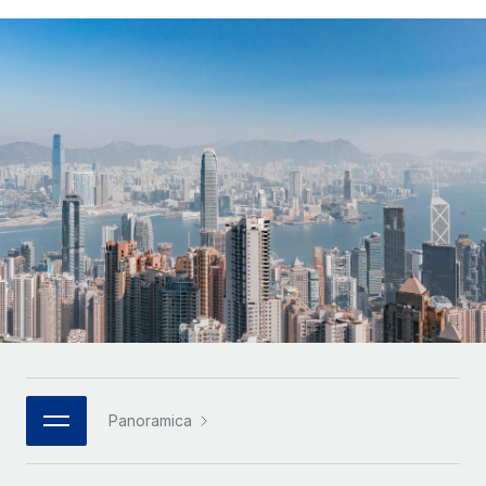
SERVICES
Partner tecnologici strategici
Français
Chiedi a un esperto
Integra l'HR globale nella tua piattaforma in modo
Affidati agli esperti per la gestione HR e la
flessibile
Deutsch
compliance globale
Español
CASE STUDIES
Italiano
Português (Portugal)
日本語
한국어
中文（简体）
Panoramica