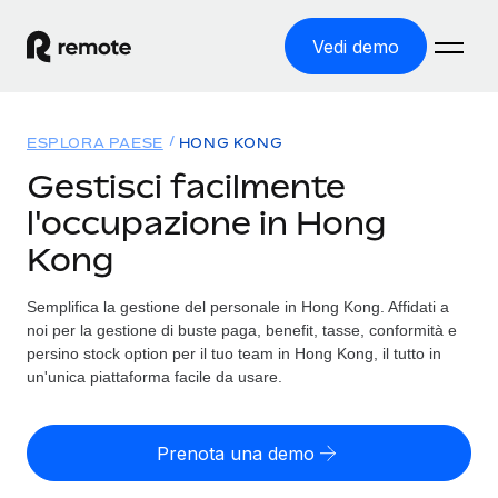
Vedi demo
Home
ESPLORA PAESE
HONG KONG
Prodotti
Gestisci facilmente
l'occupazione in Hong
Soluzioni
ASSUMI NEL MONDO
Kong
Global Payroll
Tariffe
COPERTURA GLOBALE
Gestisci il payroll a norma, in tutta semplicità
Semplifica la gestione del personale in Hong Kong. Affidati a
Ricerca paesi
noi per la gestione di buste paga, benefit, tasse, conformità e
Employer of Record
Trova i servizi di supporto all’impiego per ogni Paese
persino stock option per il tuo team in Hong Kong, il tutto in
Espanditi con zero costi di entità locale
Italiano
un'unica piattaforma facile da usare.
Confronta Remote
Contractor Management
Scopri come ci confrontiamo con gli altri
English
Recluta e gestisci collaboratori a livello globale
Prenota una demo
Login
Nederlands
DIVENTA NOSTRO PARTNER