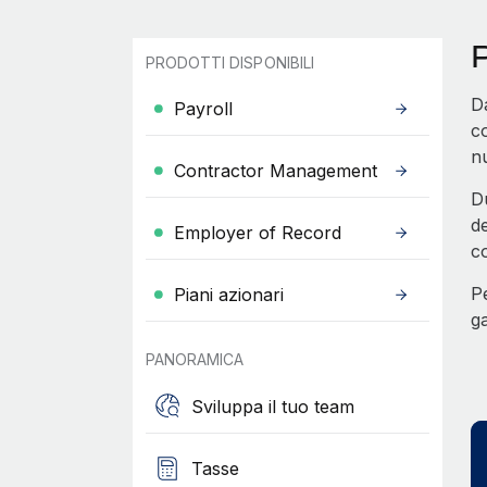
P
PRODOTTI DISPONIBILI
D
Payroll
co
nu
Contractor Management
Du
de
Employer of Record
co
Pe
Piani azionari
g
PANORAMICA
Sviluppa il tuo team
Tasse