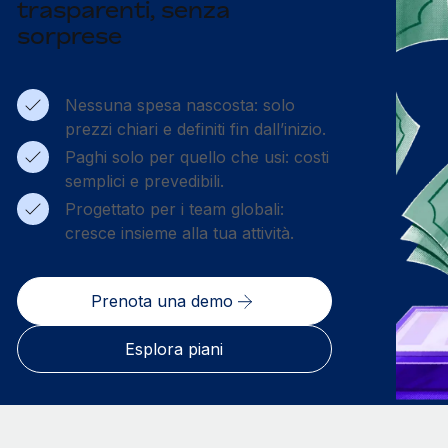
trasparenti, senza
sorprese
Nessuna spesa nascosta: solo
prezzi chiari e definiti fin dall’inizio.
Paghi solo per quello che usi: costi
semplici e prevedibili.
Progettato per i team globali:
cresce insieme alla tua attività.
Prenota una demo
Esplora piani