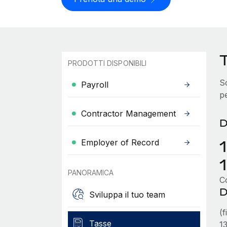
PRODOTTI DISPONIBILI
Sc
Payroll
p
Contractor Management
D
Employer of Record
PANORAMICA
Co
D
Sviluppa il tuo team
(f
Tasse
1