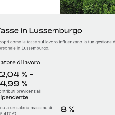
Tasse in Lussemburgo
opri come le tasse sul lavoro influenzano la tua gestione de
ersonale in Lussemburgo.
atore di lavoro
12,04 % -
14,99 %
ntributi previdenziali
ipendente
8 %
ino a un salario massimo di
35.417 €)