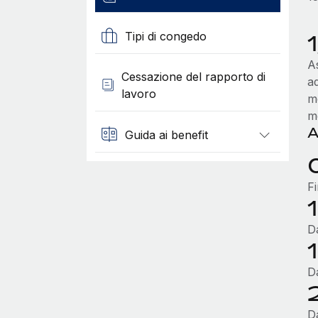
Tipi di congedo
1
A
Cessazione del rapporto di
ad
lavoro
me
m
A
Guida ai benefit
F
D
D
D