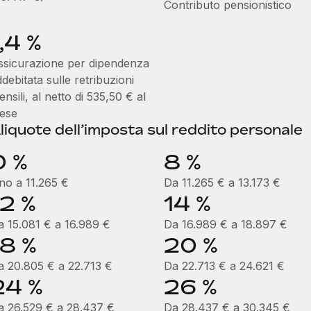
Contributo pensionistico
,4 %
ssicurazione per dipendenza
debitata sulle retribuzioni
nsili, al netto di 535,50 € al
ese
liquote dell’imposta sul reddito personale
0 %
8 %
ino a 11.265 €
Da 11.265 € a 13.173 €
12 %
14 %
a 15.081 € a 16.989 €
Da 16.989 € a 18.897 €
18 %
20 %
a 20.805 € a 22.713 €
Da 22.713 € a 24.621 €
24 %
26 %
a 26.529 € a 28.437 €
Da 28.437 € a 30.345 €