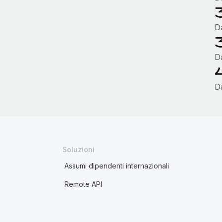
D
D
D
Soluzioni
Assumi dipendenti internazionali
Remote API