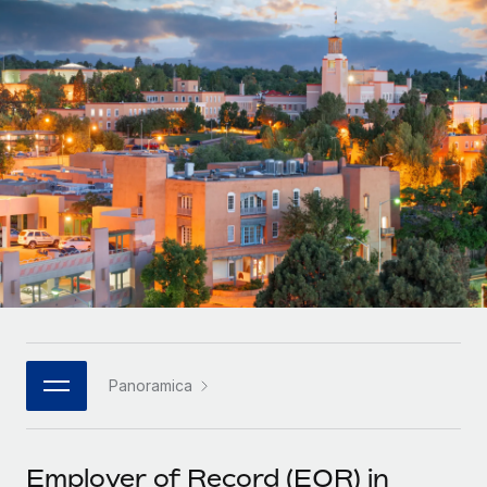
SERVICES
Partner tecnologici strategici
Français
Chiedi a un esperto
Integra l'HR globale nella tua piattaforma in modo
Affidati agli esperti per la gestione HR e la
flessibile
Deutsch
compliance globale
Español
CASE STUDIES
Italiano
Português (Portugal)
日本語
한국어
Panoramica
中文（简体）
Employer of Record (EOR) in