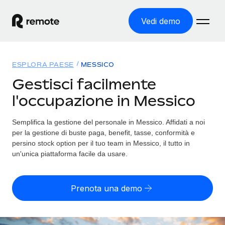
Vedi demo
Home
ESPLORA PAESE
MESSICO
Prodotti
Gestisci facilmente
l'occupazione in Messico
Soluzioni
ASSUMI NEL MONDO
Global Payroll
Semplifica la gestione del personale in Messico. Affidati a noi
Tariffe
COPERTURA GLOBALE
Gestisci il payroll a norma, in tutta semplicità
per la gestione di buste paga, benefit, tasse, conformità e
Ricerca paesi
persino stock option per il tuo team in Messico, il tutto in
Employer of Record
un'unica piattaforma facile da usare.
Trova i servizi di supporto all’impiego per ogni Paese
Espanditi con zero costi di entità locale
Italiano
Confronta Remote
Contractor Management
Prenota una demo
Scopri come ci confrontiamo con gli altri
English
Recluta e gestisci collaboratori a livello globale
Login
Nederlands
DIVENTA NOSTRO PARTNER