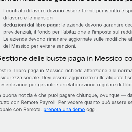
I contratti di lavoro devono essere forniti per iscritto e sp
di lavoro e le mansioni.
deduzioni dal libro paga:
le aziende devono garantire ded
previdenziali, il fondo per l’abitazione e l’imposta sul redd
Le aziende devono rimanere aggiornate sulle modifiche alle
del Messico per evitare sanzioni.
estione delle buste paga in Messico 
stire il libro paga in Messico richiede attenzione alle normativ
 sicurezza sociale. Devi essere aggiornato sulle aliquote fisca
resentazione per garantire un’elaborazione regolare del libr
a buona notizia è che puoi pagare chiunque, ovunque — dal t
l tutto con Remote Payroll. Per vedere quanto può essere se
lobale con Remote,
prenota una demo
oggi.