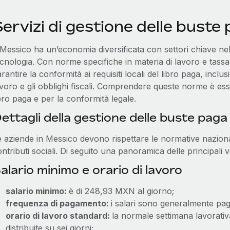
ervizi di gestione delle buste
 Messico ha un’economia diversificata con settori chiave nell
ecnologia. Con norme specifiche in materia di lavoro e tass
rantire la conformità ai requisiti locali del libro paga, inclusi 
avoro e gli obblighi fiscali. Comprendere queste norme è es
bro paga e per la conformità legale.
ettagli della gestione delle buste paga
 aziende in Messico devono rispettare le normative nazionali
ntributi sociali. Di seguito una panoramica delle principali v
alario minimo e orario di lavoro
salario minimo:
è di 248,93 MXN al giorno;
frequenza di pagamento:
i salari sono generalmente pag
orario di lavoro standard:
la normale settimana lavorati
distribuite su sei giorni;