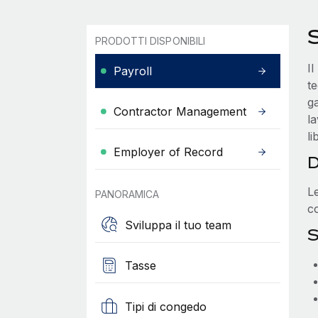
S
PRODOTTI DISPONIBILI
Il
Payroll
t
ga
Contractor Management
l
li
Employer of Record
D
Le
PANORAMICA
co
Sviluppa il tuo team
S
Tasse
Tipi di congedo